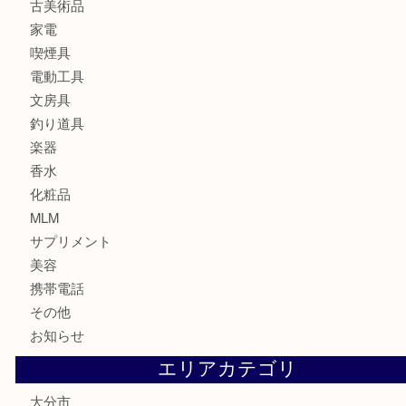
お酒
印紙
切手
金券・商品券
鉄道関連品
テレホンカード
株主優待券
ハガキ
骨董品
古美術品
家電
喫煙具
電動工具
文房具
釣り道具
楽器