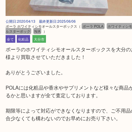
公開日:2020/04/13 最終更新日:2025/06/06
ポーラ ホワイティシモオールスターボックス
（
ポーラ POLA
ホワイテ
ルスターボック
N/A
）
全て
化粧品
大分市
ポーラのホワイティシモオールスターボックスを大
様より買取させていただきました！
ありがとうございました。
POLAには化粧品や香水やサプリメントなど様々な