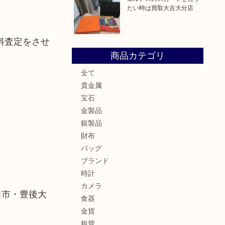
たい時は買取大吉大分店
料査定をさせ
商品カテゴリ
全て
貴金属
宝石
金製品
銀製品
財布
バッグ
ブランド
時計
カメラ
田市・豊後大
食器
金貨
銀貨