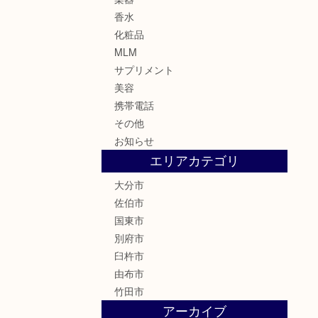
香水
化粧品
MLM
サプリメント
美容
携帯電話
その他
お知らせ
エリアカテゴリ
大分市
佐伯市
国東市
別府市
臼杵市
由布市
竹田市
アーカイブ