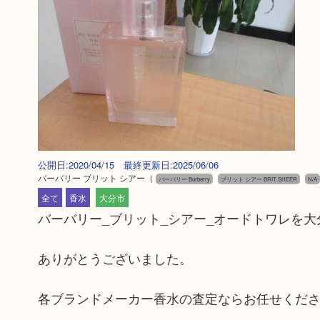
公開日:2020/04/15 最終更新日:2025/06/06
バーバリー ブリット シアー
（
バーバリー Burberry
ブリット シアー BRIT SHEER
N/A
全て
香水
大分市
バーバリー_ブリット_シアー_オードトワレを大
ありがとうございました。
各ブランドメーカー香水の査定ならお任せくだ