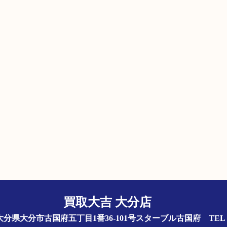
買取大吉 大分店
844 大分県大分市古国府五丁目1番36-101号スターブル古国府
TEL 