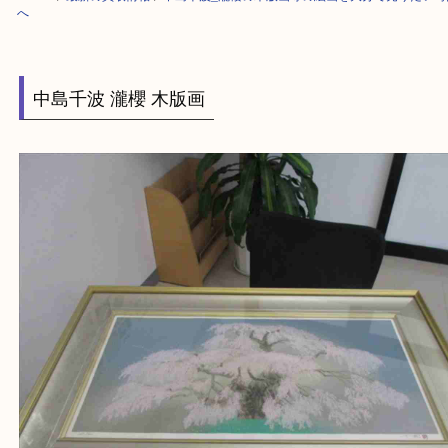
HOME
>
最新の買取情報
>
中島千波_瀧櫻の木版画等の絵画を大分で売り
へ
中島千波 瀧櫻 木版画