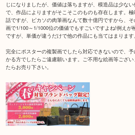
同じ作品同士の比較でしたら、圧倒的に比べるまで
筆画に価値があります。版画とは完全に別物と認識
さい。肉筆画でも無銘などの場合は別ですが。資産
ちが購入するのは1点もののみです。色々と版画だ
じになりましたが、価値は落ちますが、模造品は少
で、作品によりますがそこそこのものも存在します
話ですが、ピカソの肉筆画なんて数十億円ですから
画で1/100～1/1000位の価値でもすごいですよね!
ですが、単価が違うだけで他の作品にも当てはまり
完全にポスターの複製画でしたら対応できないので
かる方でしたらご遠慮願います。ご不用な絵画等ご
たらお売り下さい。