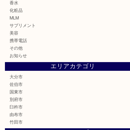
テレホンカード
株主優待券
ハガキ
骨董品
古美術品
家電
喫煙具
電動工具
文房具
釣り道具
楽器
香水
化粧品
MLM
サプリメント
美容