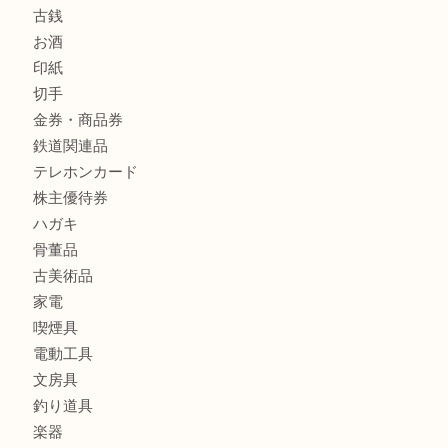
銀製品
財布
バッグ
ブランド
時計
カメラ
食器
金貨
銀貨
記念メダル
古銭
お酒
印紙
切手
金券・商品券
鉄道関連品