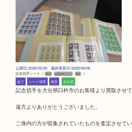
公開日:2020/05/29 最終更新日:2025/06/06
記念切手シート
（
）
切手
記念切手シート
N/A
全て
シート切手
切手
大分市
記念切手を大分県臼杵市のお客様より買取させて
遠方よりありがとうございました。
ご身内の方が収集されていたものを査定させて