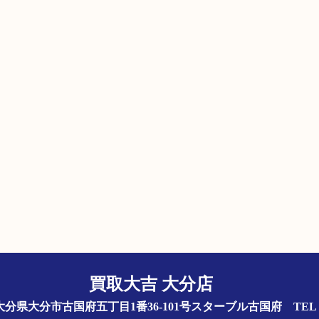
買取大吉 大分店
844 大分県大分市古国府五丁目1番36-101号スターブル古国府
TEL 