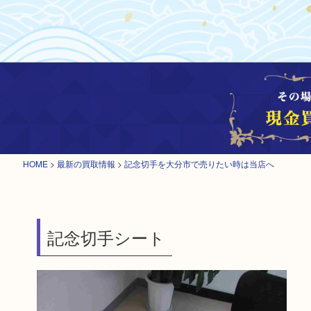
HOME
>
最新の買取情報
>
記念切手を大分市で売りたい時は当店へ
記念切手シート