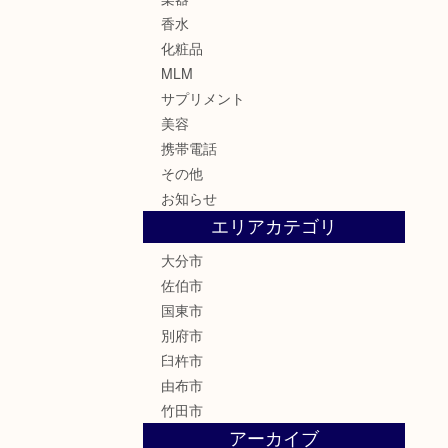
香水
化粧品
MLM
サプリメント
美容
携帯電話
その他
お知らせ
エリアカテゴリ
大分市
佐伯市
国東市
別府市
臼杵市
由布市
竹田市
アーカイブ