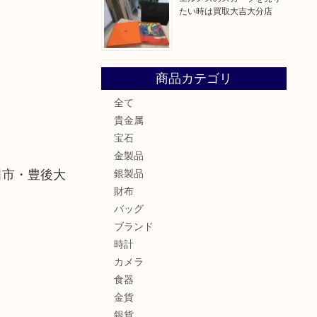
たい時は買取大吉大分店
商品カテゴリ
全て
貴金属
宝石
金製品
田市・豊後大
銀製品
財布
バッグ
ブランド
時計
カメラ
食器
金貨
銀貨