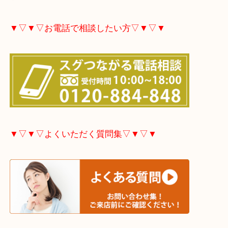
大分市・別府市・玖珠町・臼杵市・日出町・杵築市
市・津久見市・佐伯市・竹田市・宇佐市・日田市・
市・豊後高田市などで買取価格満足度No1を目指し
す！
▼▽▼▽お電話で相談したい方▽▼▽▼