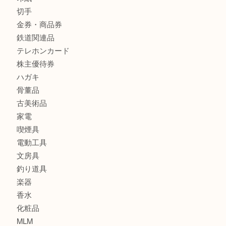
バッグ
ブランド
時計
カメラ
食器
金貨
銀貨
記念メダル
古銭
お酒
印紙
切手
金券・商品券
鉄道関連品
テレホンカード
株主優待券