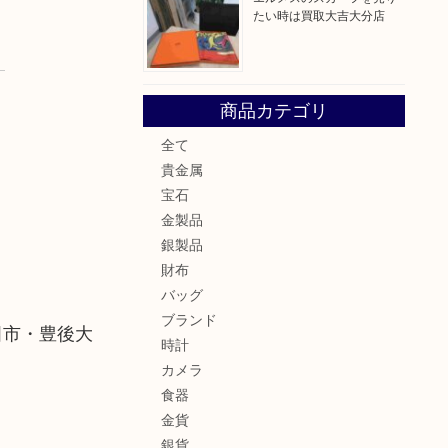
たい時は買取大吉大分店
商品カテゴリ
全て
貴金属
宝石
金製品
銀製品
財布
バッグ
ブランド
田市・豊後大
時計
カメラ
食器
金貨
銀貨