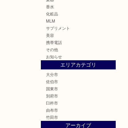
香水
化粧品
MLM
サプリメント
美容
携帯電話
その他
お知らせ
エリアカテゴリ
大分市
佐伯市
国東市
別府市
臼杵市
由布市
竹田市
アーカイブ