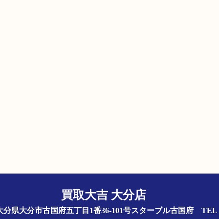
買取大吉 大分店
844 大分県大分市古国府五丁目1番36-101号スターブル古国府
TEL 