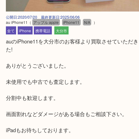
公開日:2020/07/20 最終更新日:2025/06/06
au iPhone11
（
アップル apple
iPhone11
N/A
）
全て
iPhone
携帯電話
大分市
auのiPhone11を大分市のお客様より買取させてい
た!
ありがとうございました。
未使用でも中古でも査定します。
分割中も歓迎します。