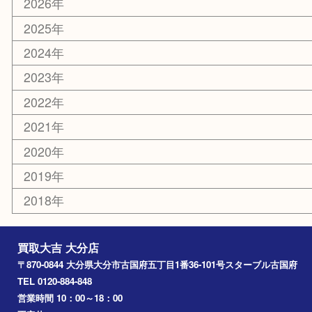
その他
お知らせ
エリアカテゴリ
大分市
佐伯市
国東市
別府市
臼杵市
由布市
竹田市
アーカイブ
2026年
2025年