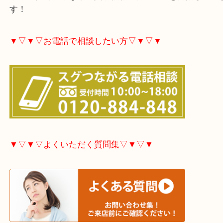
大分市・別府市・玖珠町・臼杵市・日出町・杵築市
市・津久見市・佐伯市・竹田市・宇佐市・日田市・
市・豊後高田市などで買取価格満足度No1を目指し
す！
▼▽▼▽お電話で相談したい方▽▼▽▼