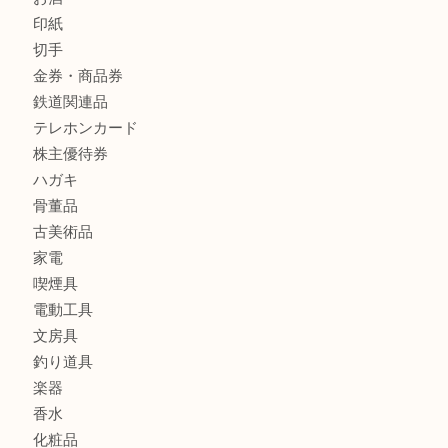
財布
バッグ
ブランド
時計
カメラ
食器
金貨
銀貨
記念メダル
古銭
お酒
印紙
切手
金券・商品券
鉄道関連品
テレホンカード