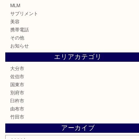
株主優待券
ハガキ
骨董品
古美術品
家電
喫煙具
電動工具
文房具
釣り道具
楽器
香水
化粧品
MLM
サプリメント
美容
携帯電話