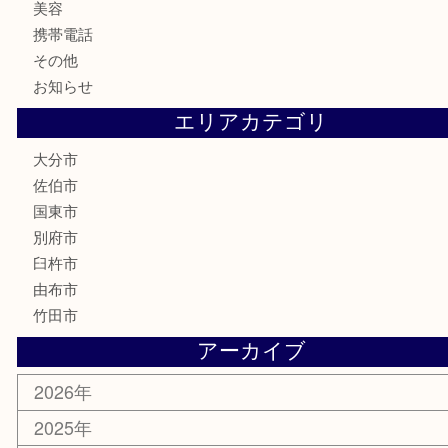
骨董品
古美術品
家電
喫煙具
電動工具
文房具
釣り道具
楽器
香水
化粧品
MLM
サプリメント
美容
携帯電話
その他
お知らせ