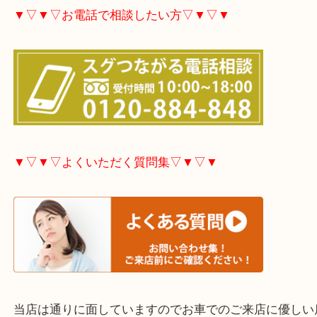
大分市・別府市・玖珠町・臼杵市・日出町・杵築市
市・津久見市・佐伯市・竹田市・宇佐市・日田市・
市・豊後高田市などで買取価格満足度No1を目指し
す！
▼▽▼▽お電話で相談したい方▽▼▽▼
▼▽▼▽よくいただく質問集▽▼▽▼