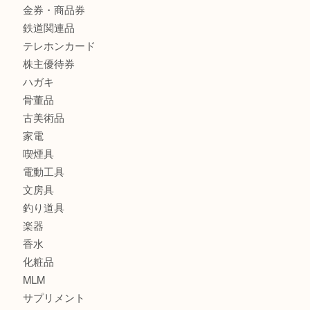
ブランド
時計
カメラ
食器
金貨
銀貨
記念メダル
古銭
お酒
印紙
切手
金券・商品券
鉄道関連品
テレホンカード
株主優待券
ハガキ