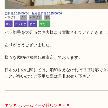
公開日:2020/09/04 最終更新日:2025/06/06
バラ切手
（
切手
バラ切手
N/A
）
全て
バラ切手
切手
大分市
バラ切手を大分市のお客様より買取させていただきま
ありがとうございました。
様々な図柄や額面各種査定しております。
日本のものに関しては、消印さえなければほぼ対応
ースが多いのでご不用な際は是非お売り下さい。