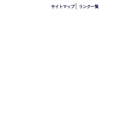
2019年
2018年
買取大吉 大分店
〒870-0844 大分県大分市古国府五丁目1番36-101号スターブル
TEL 0120-884-848
営業時間 10：00～18：00
不定休
古物商許可証
大分県公安委員会 第941020001524号
HOME
初めての方
買取商品
買取参考例
HP特典
買取ブログ
出張買取
宅配買取
遺品整理
アクセス
FAQ
プライバシー
サイトマップ
リンク一覧