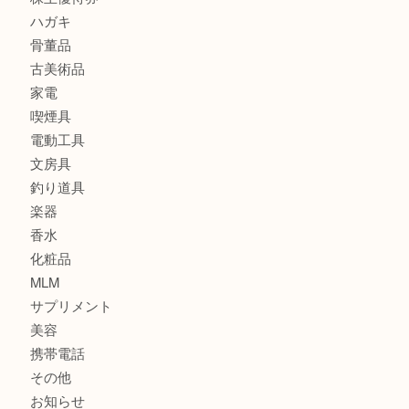
金貨
銀貨
記念メダル
古銭
お酒
印紙
切手
金券・商品券
鉄道関連品
テレホンカード
株主優待券
ハガキ
骨董品
古美術品
家電
喫煙具