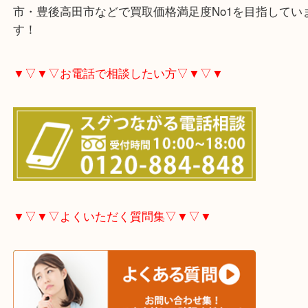
大分市・別府市・玖珠町・臼杵市・日出町・杵築市
市・津久見市・佐伯市・竹田市・宇佐市・日田市・
市・豊後高田市などで買取価格満足度No1を目指し
す！
▼▽▼▽お電話で相談したい方▽▼▽▼