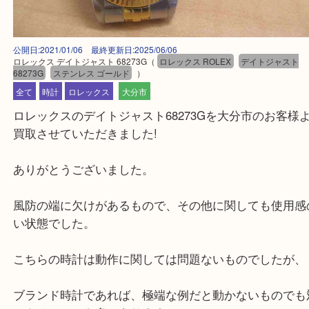
公開日:2021/01/06 最終更新日:2025/06/06
ロレックス デイトジャスト 68273G
（
ロレックス ROLEX
デイトジャ
68273G
ステンレス ゴールド
）
全て
時計
ロレックス
大分市
ロレックスのデイトジャスト68273Gを大分市のお
買取させていただきました!
ありがとうございました。
風防の端に欠けがあるもので、その他に関しても使