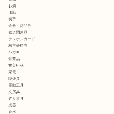
銀製品
財布
バッグ
ブランド
時計
カメラ
食器
金貨
銀貨
記念メダル
古銭
お酒
印紙
切手
金券・商品券
鉄道関連品