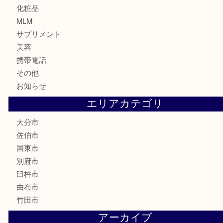
テレホンカード
株主優待券
ハガキ
骨董品
古美術品
家電
喫煙具
電動工具
文房具
釣り道具
楽器
香水
化粧品
MLM
サプリメント
美容