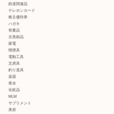
時計
カメラ
食器
金貨
銀貨
記念メダル
古銭
お酒
印紙
切手
金券・商品券
鉄道関連品
テレホンカード
株主優待券
ハガキ
骨董品