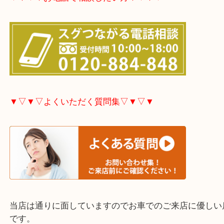
大分市・別府市・玖珠町・臼杵市・日出町・杵築市
市・津久見市・佐伯市・竹田市・宇佐市・日田市・
市・豊後高田市などで買取価格満足度No1を目指し
す！
▼▽▼▽お電話で相談したい方▽▼▽▼
▼▽▼▽よくいただく質問集▽▼▽▼