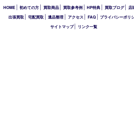
2021年
2020年
2019年
2018年
買取大吉 大分店
〒870-0844 大分県大分市古国府五丁目1番36-101号スターブル
TEL 0120-884-848
営業時間 10：00～18：00
不定休
古物商許可証
大分県公安委員会 第941020001524号
HOME
初めての方
買取商品
買取参考例
HP特典
買取ブログ