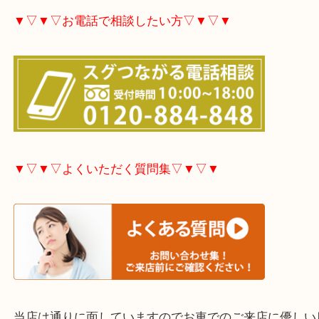
大分市・別府市・玖珠町・臼杵市・日出町・杵築市
市・津久見市・佐伯市・竹田市・宇佐市・日田市・
市・豊後高田市などで買取価格満足度No1を目指し
す！
▼▽▼▽お電話で相談したい方▽▼▽▼
▼▽▼▽よくいただく質問集▽▼▽▼