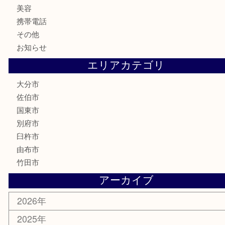
骨董品
古美術品
家電
喫煙具
電動工具
文房具
釣り道具
楽器
香水
化粧品
MLM
サプリメント
美容
携帯電話
その他
お知らせ