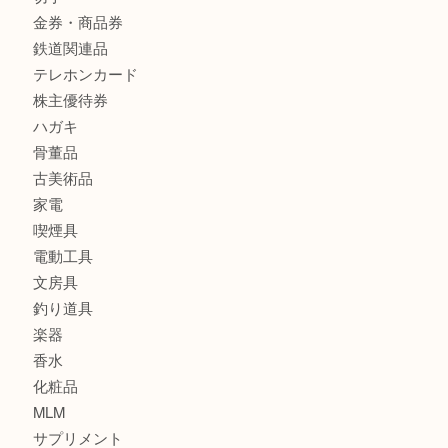
ブランド
時計
カメラ
食器
金貨
銀貨
記念メダル
古銭
お酒
印紙
切手
金券・商品券
鉄道関連品
テレホンカード
株主優待券
ハガキ