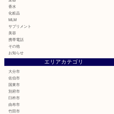
金券・商品券
鉄道関連品
テレホンカード
株主優待券
ハガキ
骨董品
古美術品
家電
喫煙具
電動工具
文房具
釣り道具
楽器
香水
化粧品
MLM
サプリメント