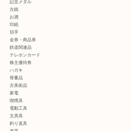
宝石
金製品
銀製品
財布
バッグ
ブランド
時計
カメラ
食器
金貨
銀貨
記念メダル
古銭
お酒
印紙
切手