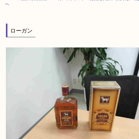
HOME
>
最新の買取情報
>
ローガンのウイスキー等お酒を大分市で売りた
へ
ローガン