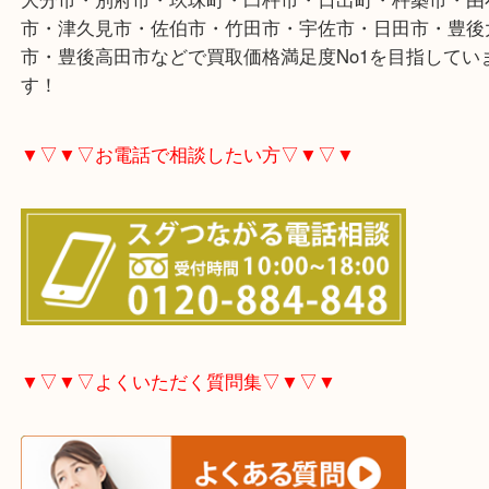
大分市・別府市・玖珠町・臼杵市・日出町・杵築市
市・津久見市・佐伯市・竹田市・宇佐市・日田市・
市・豊後高田市などで買取価格満足度No1を目指し
す！
▼▽▼▽お電話で相談したい方▽▼▽▼