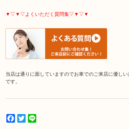
▼▽▼▽お電話で相談したい方▽▼▽▼
▼▽▼▽よくいただく質問集▽▼▽▼