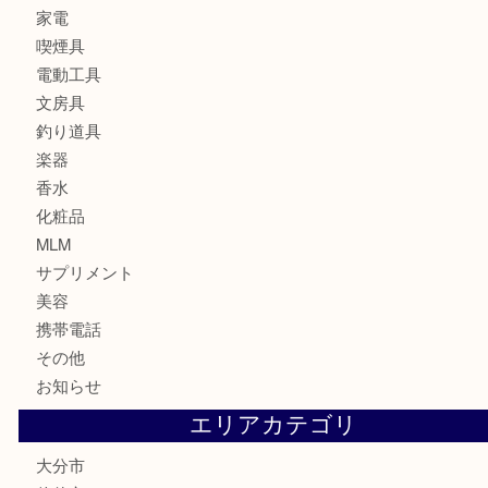
記念メダル
古銭
お酒
印紙
切手
金券・商品券
鉄道関連品
テレホンカード
株主優待券
ハガキ
骨董品
古美術品
家電
喫煙具
電動工具
文房具