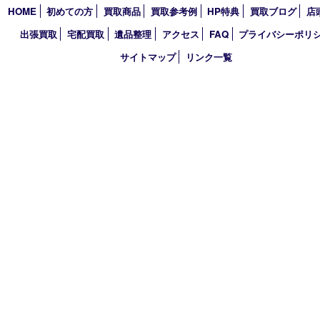
2021年
2020年
2019年
2018年
買取大吉 大分店
〒870-0844 大分県大分市古国府五丁目1番36-101号スターブル
TEL 0120-884-848
営業時間 10：00～18：00
不定休
古物商許可証
大分県公安委員会 第941020001524号
HOME
初めての方
買取商品
買取参考例
HP特典
買取ブログ