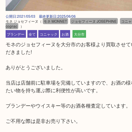
公開日:2021/05/03 最終更新日:2025/06/06
モネ ジョセフィーヌ
（
モネ MONNET
ジョセフィーヌ JOSEPHINE
cognac
）
ブランデー
全て
コニャック
お酒
大分市
モネのジョセフィーヌを大分市のお客様より買取さ
だきました!
ありがとうございました。
当店は店舗前に駐車場を完備していますので、お酒
たい物を持ち運ぶ際に利便性が高いです。