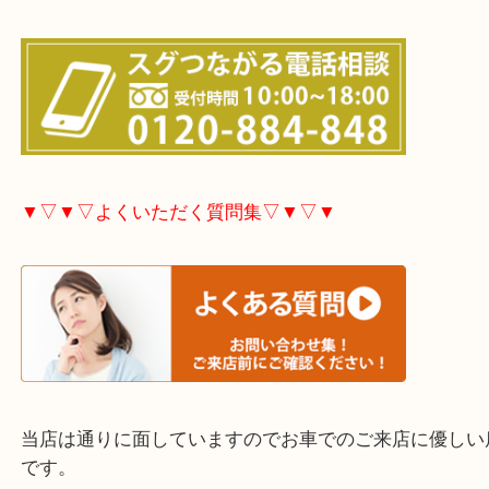
市・津久見市・佐伯市・竹田市・宇佐市・日田市・
市・豊後高田市などで買取価格満足度No1を目指し
す！
▼▽▼▽お電話で相談したい方▽▼▽▼
▼▽▼▽よくいただく質問集▽▼▽▼