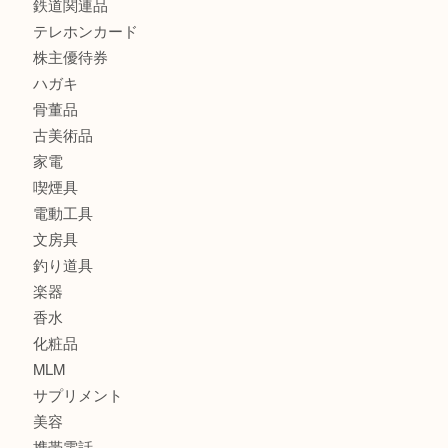
時計
カメラ
食器
金貨
銀貨
記念メダル
古銭
お酒
印紙
切手
金券・商品券
鉄道関連品
テレホンカード
株主優待券
ハガキ
骨董品