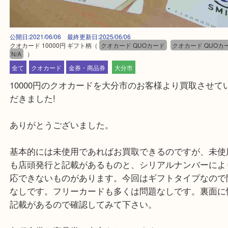
公開日:2021/06/06 最終更新日:2025/06/06
クオカード 10000円 ギフト柄
（
クオカード QUOカード
クオカード Q
N/A
）
全て
クオカード
金券・商品券
大分市
10000円のクオカードを大分市のお客様より買取さ
だきました!
ありがとうございました。
基本的には未使用であればお買取できるのですが、