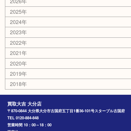
その他
お知らせ
エリアカテゴリ
大分市
佐伯市
国東市
別府市
臼杵市
由布市
竹田市
アーカイブ
2026年
2025年