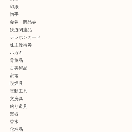
財布
バッグ
ブランド
時計
カメラ
食器
金貨
銀貨
記念メダル
古銭
お酒
印紙
切手
金券・商品券
鉄道関連品
テレホンカード