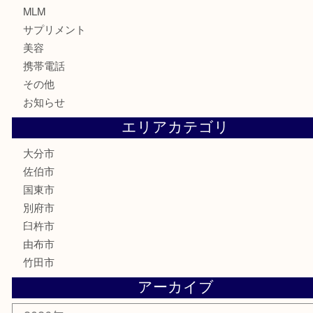
株主優待券
ハガキ
骨董品
古美術品
家電
喫煙具
電動工具
文房具
釣り道具
楽器
香水
化粧品
MLM
サプリメント
美容
携帯電話