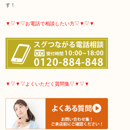
大分市・別府市・玖珠町・臼杵市・日出町・杵築市
市・津久見市・佐伯市・竹田市・宇佐市・日田市・
市・豊後高田市などで買取価格満足度No1を目指し
す！
▼▽▼▽お電話で相談したい方▽▼▽▼