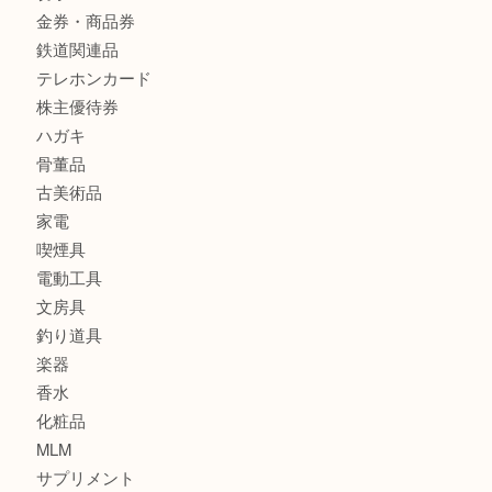
バッグ
ブランド
時計
カメラ
食器
金貨
銀貨
記念メダル
古銭
お酒
印紙
切手
金券・商品券
鉄道関連品
テレホンカード
株主優待券