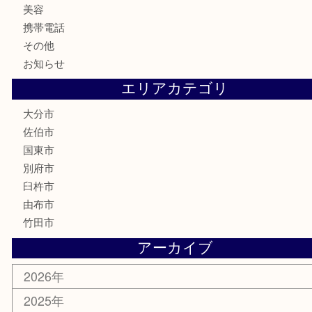
ハガキ
骨董品
古美術品
家電
喫煙具
電動工具
文房具
釣り道具
楽器
香水
化粧品
MLM
サプリメント
美容
携帯電話
その他