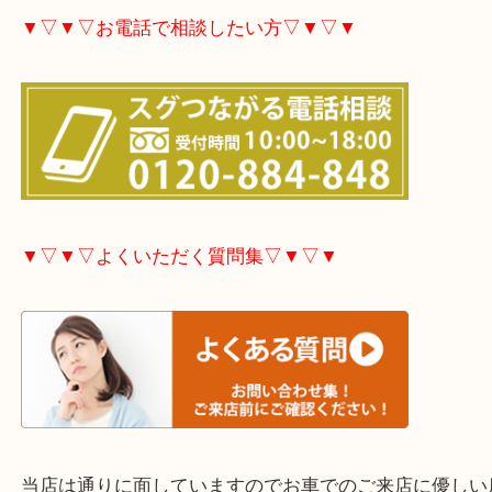
大分市・別府市・玖珠町・臼杵市・日出町・杵築市
市・津久見市・佐伯市・竹田市・宇佐市・日田市・
市・豊後高田市などで買取価格満足度No1を目指し
す！
▼▽▼▽お電話で相談したい方▽▼▽▼