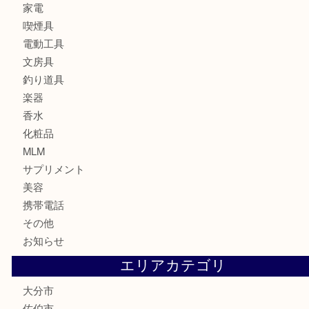
記念メダル
古銭
お酒
印紙
切手
金券・商品券
鉄道関連品
テレホンカード
株主優待券
ハガキ
骨董品
古美術品
家電
喫煙具
電動工具
文房具