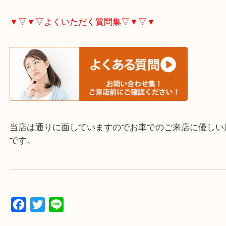
▼▽▼▽お電話で相談したい方▽▼▽▼
▼▽▼▽よくいただく質問集▽▼▽▼