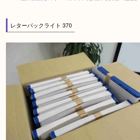
HOME
>
最新の買取情報
>
レターパックライト等を大分市で売りたい時は
レターパックライト 370