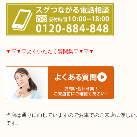
市・豊後高田市などで買取価格満足度No1を目指し
す！
▼▽▼▽お電話で相談したい方▽▼▽▼
▼▽▼▽よくいただく質問集▽▼▽▼