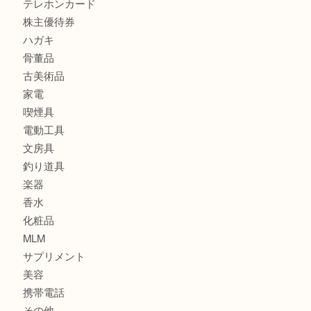
カメラ
食器
金貨
銀貨
記念メダル
古銭
お酒
印紙
切手
金券・商品券
鉄道関連品
テレホンカード
株主優待券
ハガキ
骨董品
古美術品