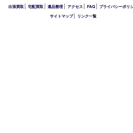
2020年
2019年
2018年
買取大吉 大分店
〒870-0844 大分県大分市古国府五丁目1番36-101号スターブル
TEL 0120-884-848
営業時間 10：00～18：00
不定休
古物商許可証
大分県公安委員会 第941020001524号
HOME
初めての方
買取商品
買取参考例
HP特典
買取ブログ
出張買取
宅配買取
遺品整理
アクセス
FAQ
プライバシー