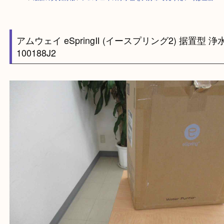
HOME
>
最新の買取情報
>
アムウェイの浄水器を大分市で売りたい時は当
アムウェイ eSpringⅡ (イースプリング2) 据置
100188J2