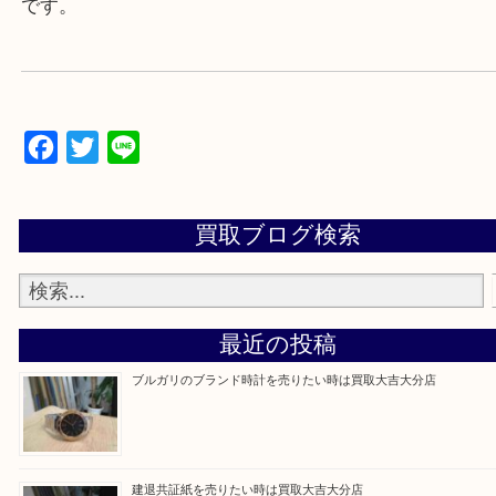
▼▽▼▽よくいただく質問集▽▼▽▼
当店は通りに面していますのでお車でのご来店に優
です。