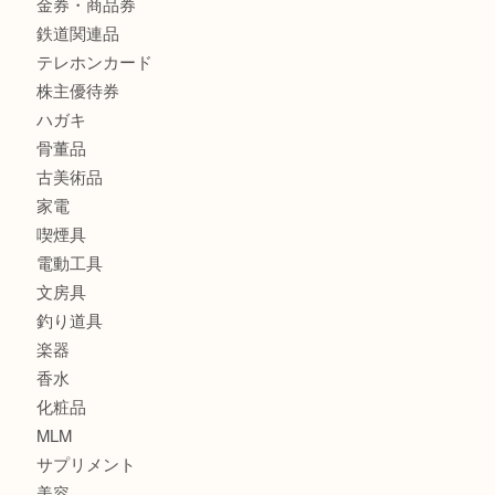
金製品
銀製品
財布
バッグ
ブランド
時計
カメラ
食器
金貨
銀貨
記念メダル
古銭
お酒
印紙
切手
金券・商品券