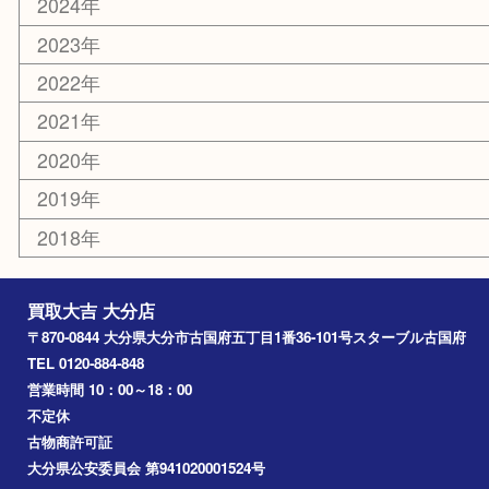
美容
携帯電話
その他
お知らせ
エリアカテゴリ
大分市
佐伯市
国東市
別府市
臼杵市
由布市
竹田市
アーカイブ
2026年