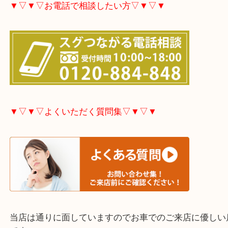
大分市・別府市・玖珠町・臼杵市・日出町・杵築市
市・津久見市・佐伯市・竹田市・宇佐市・日田市・
市・豊後高田市などで買取価格満足度No1を目指し
す！
▼▽▼▽お電話で相談したい方▽▼▽▼