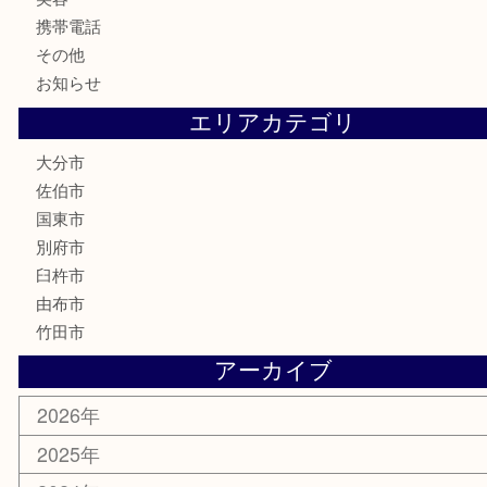
鉄道関連品
テレホンカード
株主優待券
ハガキ
骨董品
古美術品
家電
喫煙具
電動工具
文房具
釣り道具
楽器
香水
化粧品
MLM
サプリメント