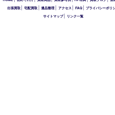
2020年
2019年
2018年
買取大吉 大分店
〒870-0844 大分県大分市古国府五丁目1番36-101号スターブル
TEL 0120-884-848
営業時間 10：00～18：00
不定休
古物商許可証
大分県公安委員会 第941020001524号
HOME
初めての方
買取商品
買取参考例
HP特典
買取ブログ
出張買取
宅配買取
遺品整理
アクセス
FAQ
プライバシー