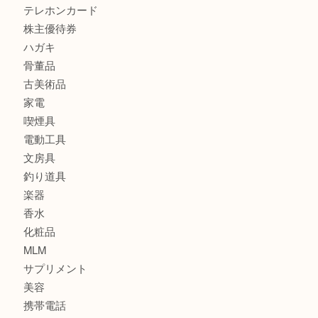
カメラ
食器
金貨
銀貨
記念メダル
古銭
お酒
印紙
切手
金券・商品券
鉄道関連品
テレホンカード
株主優待券
ハガキ
骨董品
古美術品