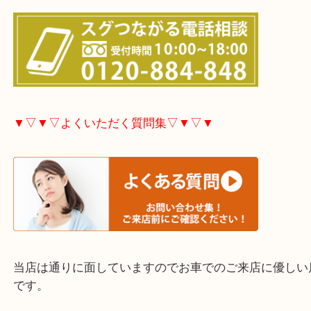
市・津久見市・佐伯市・竹田市・宇佐市・日田市・
市・豊後高田市などで買取価格満足度No1を目指し
す！
▼▽▼▽お電話で相談したい方▽▼▽▼
▼▽▼▽よくいただく質問集▽▼▽▼