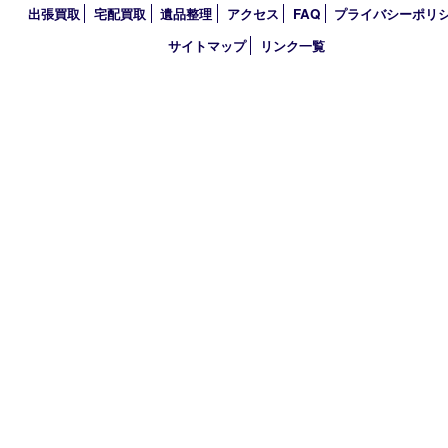
2020年
2019年
2018年
買取大吉 大分店
〒870-0844 大分県大分市古国府五丁目1番36-101号スターブル
TEL 0120-884-848
営業時間 10：00～18：00
不定休
古物商許可証
大分県公安委員会 第941020001524号
HOME
初めての方
買取商品
買取参考例
HP特典
買取ブログ
出張買取
宅配買取
遺品整理
アクセス
FAQ
プライバシー