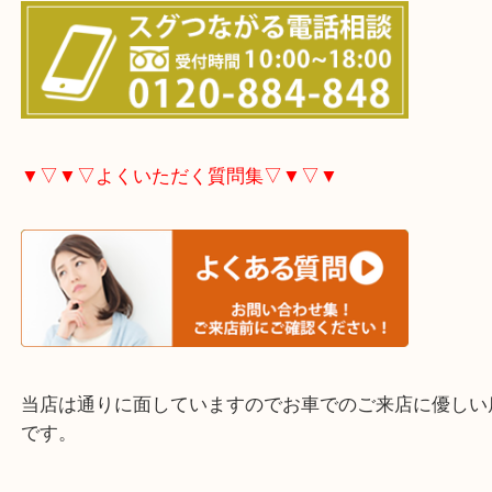
市・豊後高田市などで買取価格満足度No1を目指し
す！
▼▽▼▽お電話で相談したい方▽▼▽▼
▼▽▼▽よくいただく質問集▽▼▽▼