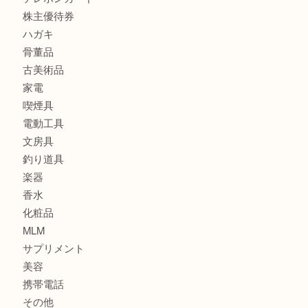
食器
金貨
銀貨
記念メダル
古銭
お酒
印紙
切手
金券・商品券
鉄道関連品
テレホンカード
株主優待券
ハガキ
骨董品
古美術品
家電