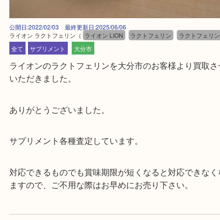
公開日:2022/02/03 最終更新日:2025/06/06
ライオン ラクトフェリン
（
ライオン LION
ラクトフェリン
ラクトフ
全て
サプリメント
大分市
ライオンのラクトフェリンを大分市のお客様より買
いただきました。
ありがとうございました。
サプリメント各種査定しています。