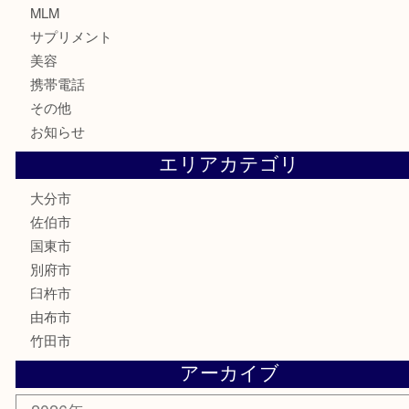
株主優待券
ハガキ
骨董品
古美術品
家電
喫煙具
電動工具
文房具
釣り道具
楽器
香水
化粧品
MLM
サプリメント
美容
携帯電話