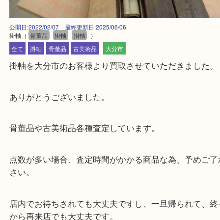
公開日:2022/02/07 最終更新日:2025/06/06
掛軸
（
骨董品
掛軸
掛軸
）
全て
掛軸
骨董品
古美術品
大分市
掛軸を大分市のお客様より買取させていただきまし
ありがとうございました。
骨董品や古美術品各種査定しています。