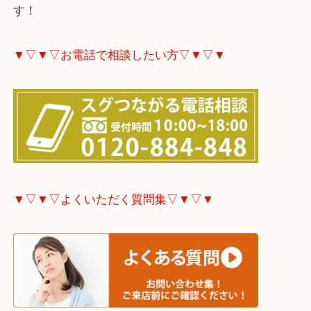
大分市・別府市・玖珠町・臼杵市・日出町・杵築市
市・津久見市・佐伯市・竹田市・宇佐市・日田市・
市・豊後高田市などで買取価格満足度No1を目指し
す！
▼▽▼▽お電話で相談したい方▽▼▽▼