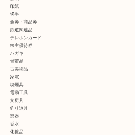
財布
バッグ
ブランド
時計
カメラ
食器
金貨
銀貨
記念メダル
古銭
お酒
印紙
切手
金券・商品券
鉄道関連品
テレホンカード