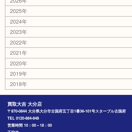
その他
お知らせ
エリアカテゴリ
大分市
佐伯市
国東市
別府市
臼杵市
由布市
竹田市
アーカイブ
2026年
2025年