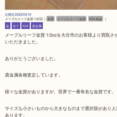
公開日:2022/04/16
メープルリーフ金貨 1/2OZ
（
金貨
メープルリーフ金貨
K24 純金
）
金
全て
K24
貴金属
メープルリーフ金貨 1/2ozを大分市のお客様より買
いただきました。
ありがとうございました。
貴金属各種査定しています。