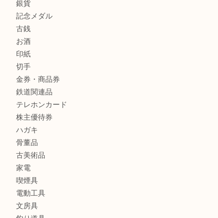
貴金属
宝石
金製品
銀製品
財布
バッグ
ブランド
時計
カメラ
食器
金貨
銀貨
記念メダル
古銭
お酒
印紙