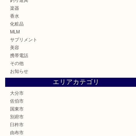
切手
金券・商品券
鉄道関連品
テレホンカード
株主優待券
ハガキ
骨董品
古美術品
家電
喫煙具
電動工具
文房具
釣り道具
楽器
香水
化粧品