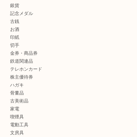
貴金属
宝石
金製品
銀製品
財布
バッグ
ブランド
時計
カメラ
食器
金貨
銀貨
記念メダル
古銭
お酒
印紙