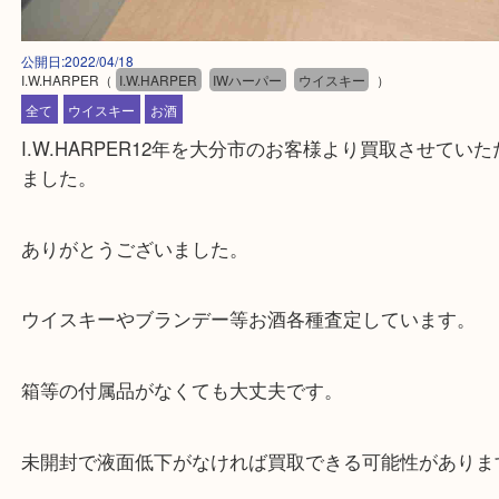
公開日:2022/04/18
I.W.HARPER
（
I.W.HARPER
IWハーパー
ウイスキー
）
全て
ウイスキー
お酒
I.W.HARPER12年を大分市のお客様より買取させ
ました。
ありがとうございました。
ウイスキーやブランデー等お酒各種査定しています