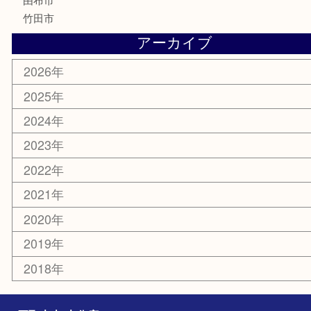
MLM
サプリメント
美容
携帯電話
その他
お知らせ
エリアカテゴリ
大分市
佐伯市
国東市
別府市
臼杵市
由布市
竹田市
アーカイブ