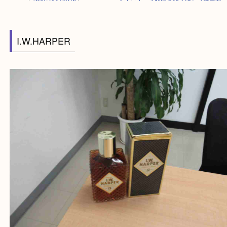
HOME
>
最新の買取情報
>
I.W.HARPERウイスキー等お酒を売りたい時
I.W.HARPER