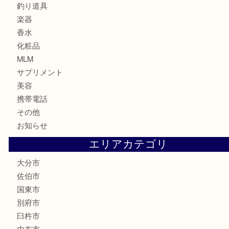
切手
金券・商品券
鉄道関連品
テレホンカード
株主優待券
ハガキ
骨董品
古美術品
家電
喫煙具
電動工具
文房具
釣り道具
楽器
香水
化粧品