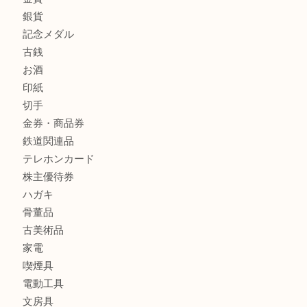
全て
貴金属
宝石
金製品
銀製品
財布
バッグ
ブランド
時計
カメラ
食器
金貨
銀貨
記念メダル
古銭
お酒