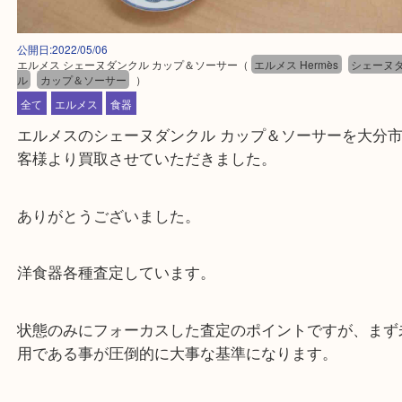
公開日:2022/05/06
エルメス シェーヌダンクル カップ＆ソーサー
（
エルメス Hermès
シェ
ル
カップ＆ソーサー
）
全て
エルメス
食器
エルメスのシェーヌダンクル カップ＆ソーサーを大
客様より買取させていただきました。
ありがとうございました。
洋食器各種査定しています。