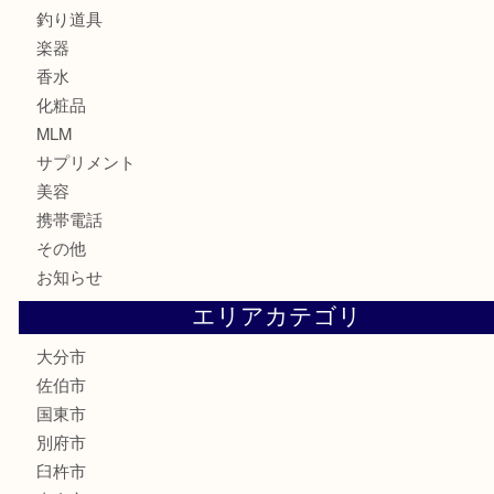
印紙
切手
金券・商品券
鉄道関連品
テレホンカード
株主優待券
ハガキ
骨董品
古美術品
家電
喫煙具
電動工具
文房具
釣り道具
楽器
香水