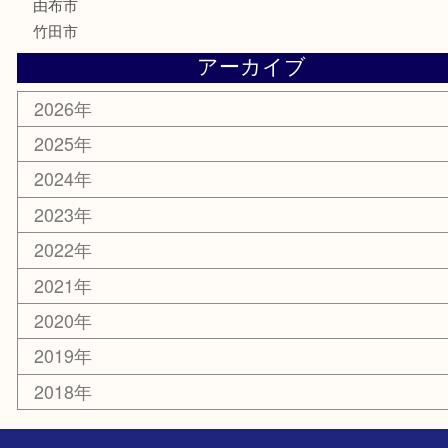
化粧品
MLM
サプリメント
美容
携帯電話
その他
お知らせ
エリアカテゴリ
大分市
佐伯市
国東市
別府市
臼杵市
由布市
竹田市