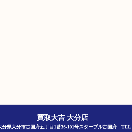
買取大吉 大分店
844 大分県大分市古国府五丁目1番36-101号スターブル古国府
TEL 