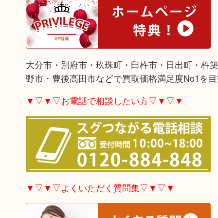
大分市・別府市・玖珠町・臼杵市・日出町・杵
野市・豊後高田市などで買取価格満足度No1を
▼▽▼▽お電話で相談したい方▽▼▽▼
▼▽▼▽よくいただく質問集▽▼▽▼