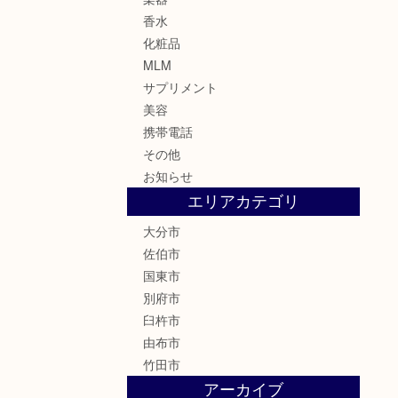
香水
化粧品
MLM
サプリメント
美容
携帯電話
その他
お知らせ
エリアカテゴリ
大分市
佐伯市
国東市
別府市
臼杵市
由布市
竹田市
アーカイブ