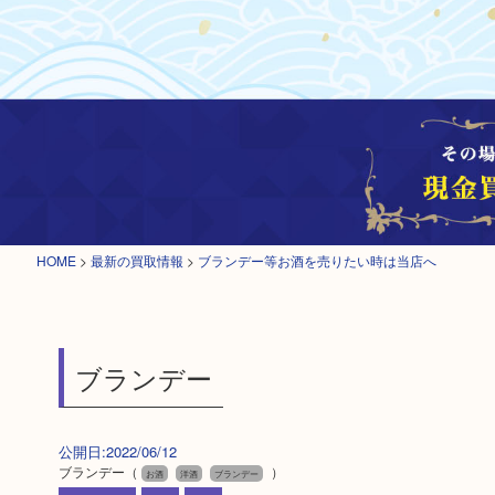
HOME
>
最新の買取情報
>
ブランデー等お酒を売りたい時は当店へ
ブランデー
公開日:2022/06/12
ブランデー
（
）
お酒
洋酒
ブランデー