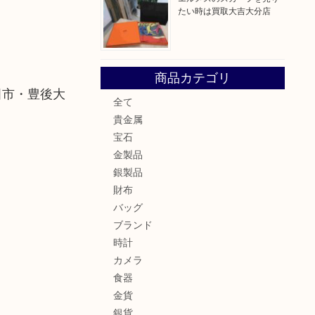
たい時は買取大吉大分店
商品カテゴリ
田市・豊後大
全て
貴金属
宝石
金製品
銀製品
財布
バッグ
ブランド
時計
カメラ
食器
金貨
銀貨