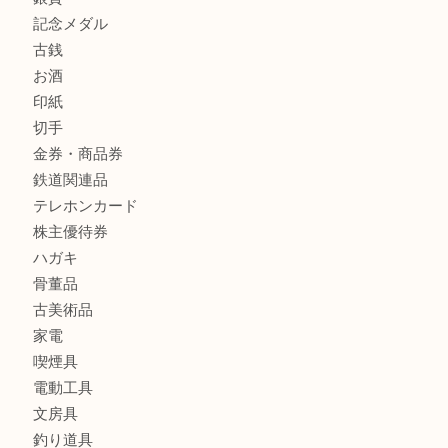
宝石
金製品
銀製品
財布
バッグ
ブランド
時計
カメラ
食器
金貨
銀貨
記念メダル
古銭
お酒
印紙
切手