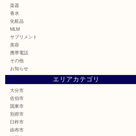
金券・商品券
鉄道関連品
テレホンカード
株主優待券
ハガキ
骨董品
古美術品
家電
喫煙具
電動工具
文房具
釣り道具
楽器
香水
化粧品
MLM