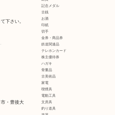
記念メダル
古銭
お酒
って下さい。
印紙
切手
金券・商品券
鉄道関連品
テレホンカード
株主優待券
ハガキ
骨董品
古美術品
家電
喫煙具
電動工具
田市・豊後大
文房具
釣り道具
楽器