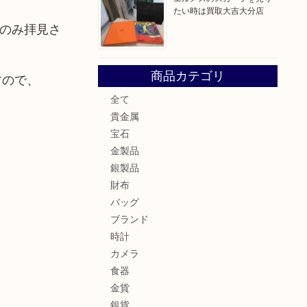
たい時は買取大吉大分店
のみ拝見さ
商品カテゴリ
すので、
全て
貴金属
宝石
金製品
銀製品
財布
バッグ
。
ブランド
時計
カメラ
食器
金貨
銀貨