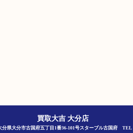
買取大吉 大分店
844 大分県大分市古国府五丁目1番36-101号スターブル古国府
TEL 