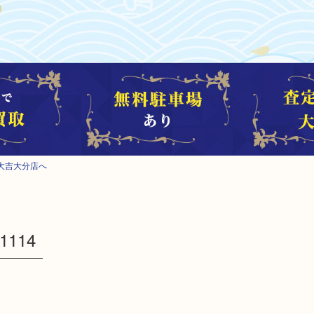
大吉大分店へ
114