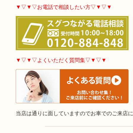
▼▽▼▽お電話で相談したい方▽▼▽▼
▼▽▼▽よくいただく質問集▽▼▽▼
当店は通りに面していますのでお車でのご来店