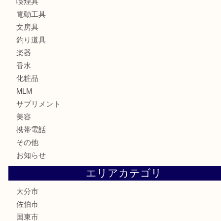
古銭
お酒
印紙
切手
金券・商品券
鉄道関連品
テレホンカード
株主優待券
ハガキ
骨董品
古美術品
家電
喫煙具
電動工具
文房具
釣り道具