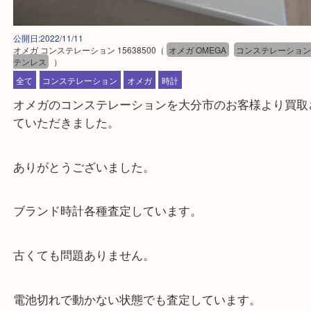
公開日:2022/11/11
オメガ コンステレーション 15638500
（
オメガ OMEGA
コンステレー
テンレス
）
全て
コンステレーション
オメガ
時計
オメガのコンステレーションを大分市のお客様より
ていただきました。
ありがとうございました。
ブランド時計各種査定しています。