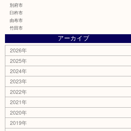
楽器
香水
化粧品
MLM
サプリメント
美容
携帯電話
その他
お知らせ
エリアカテゴリ
大分市
佐伯市
国東市
別府市
臼杵市
由布市