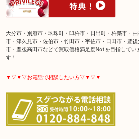
▼▽▼▽ホームページ特典▽▼▽▼
大分市・別府市・玖珠町・臼杵市・日出町・杵築市
市・津久見市・佐伯市・竹田市・宇佐市・日田市・
市・豊後高田市などで買取価格満足度No1を目指し
す！
▼▽▼▽お電話で相談したい方▽▼▽▼