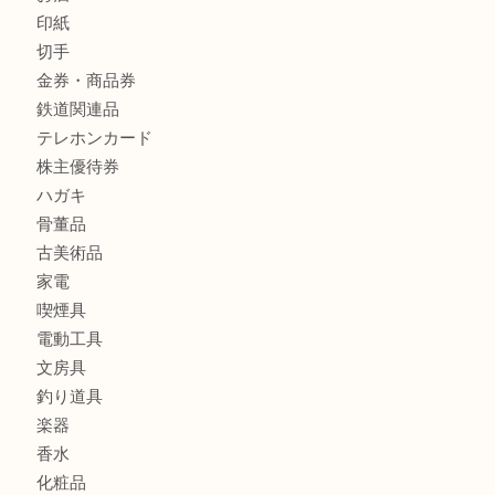
財布
バッグ
ブランド
時計
カメラ
食器
金貨
銀貨
記念メダル
古銭
お酒
印紙
切手
金券・商品券
鉄道関連品
テレホンカード