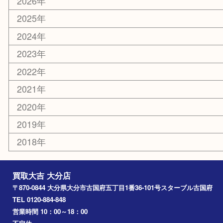
その他
お知らせ
エリアカテゴリ
大分市
佐伯市
国東市
別府市
臼杵市
由布市
竹田市
アーカイブ
2026年
2025年