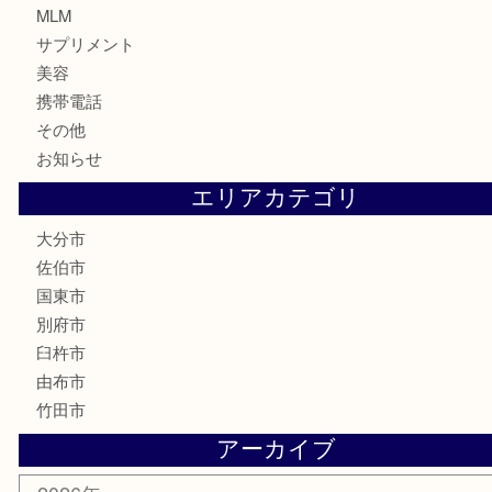
株主優待券
ハガキ
骨董品
古美術品
家電
喫煙具
電動工具
文房具
釣り道具
楽器
香水
化粧品
MLM
サプリメント
美容
携帯電話