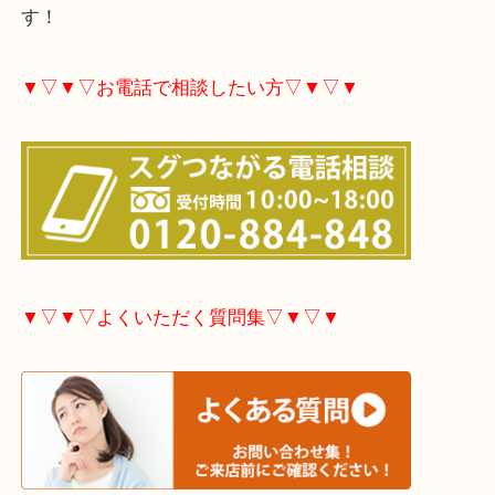
大分市・別府市・玖珠町・臼杵市・日出町・杵築市
市・津久見市・佐伯市・竹田市・宇佐市・日田市・
市・豊後高田市などで買取価格満足度No1を目指し
す！
▼▽▼▽お電話で相談したい方▽▼▽▼