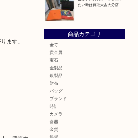
たい時は買取大吉大分店
商品カテゴリ
がります。
全て
貴金属
宝石
金製品
銀製品
財布
バッグ
ブランド
時計
カメラ
食器
金貨
銀貨