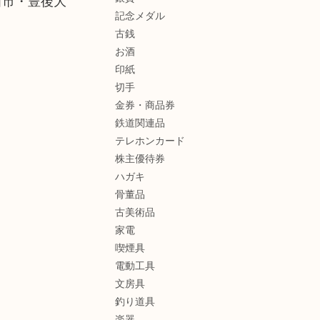
田市・豊後大
記念メダル
古銭
お酒
印紙
切手
金券・商品券
鉄道関連品
テレホンカード
株主優待券
ハガキ
骨董品
古美術品
家電
喫煙具
電動工具
文房具
釣り道具
楽器