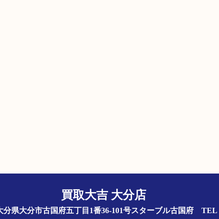
買取大吉 大分店
844 大分県大分市古国府五丁目1番36-101号スターブル古国府
TEL 