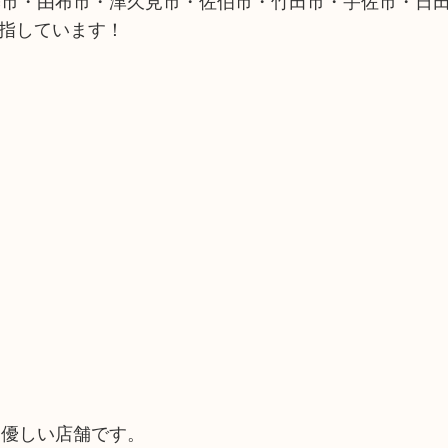
築市・由布市・津久見市・佐伯市・竹田市・宇佐市・日
目指しています！
に優しい店舗です。