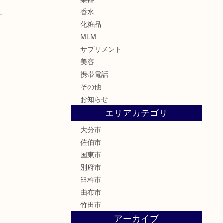
香水
化粧品
MLM
サプリメント
美容
携帯電話
その他
お知らせ
エリアカテゴリ
大分市
佐伯市
国東市
別府市
臼杵市
由布市
竹田市
アーカイブ