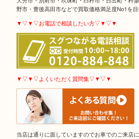
大分市・別府市・玖珠町・臼杵市・日出町・杵
野市・豊後高田市などで買取価格満足度No1を
▼▽▼▽お電話で相談したい方▽▼▽▼
▼▽▼▽よくいただく質問集▽▼▽▼
当店は通りに面していますのでお車でのご来店