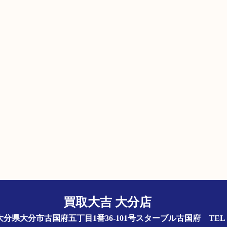
買取大吉 大分店
844 大分県大分市古国府五丁目1番36-101号スターブル古国府
TEL 