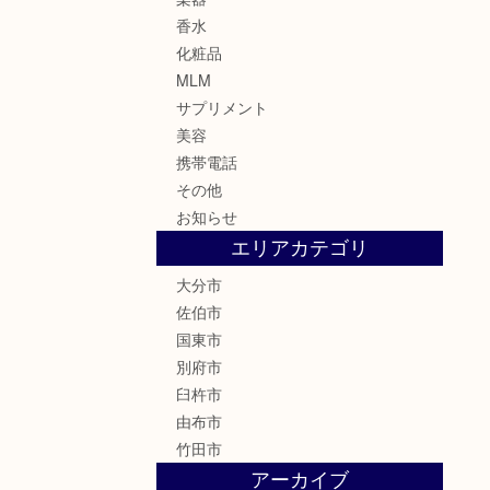
香水
化粧品
MLM
サプリメント
美容
携帯電話
その他
お知らせ
エリアカテゴリ
大分市
佐伯市
国東市
別府市
臼杵市
由布市
竹田市
アーカイブ