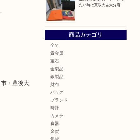
たい時は買取大吉大分店
商品カテゴリ
全て
貴金属
宝石
金製品
銀製品
田市・豊後大
財布
バッグ
ブランド
時計
カメラ
食器
金貨
銀貨