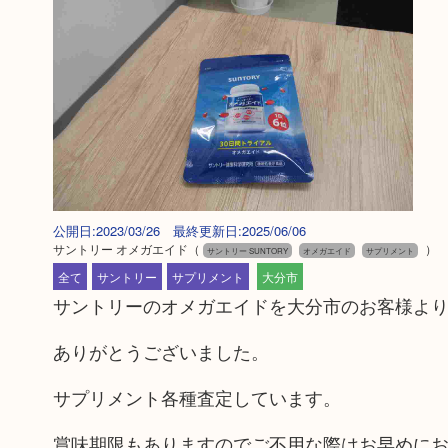
公開日:2023/03/26 最終更新日:2025/06/06
サントリー オメガエイド
（
）
サントリー SUNTORY
オメガエイド
サプリメント
全て
サントリー
サプリメント
大分市
サントリーのオメガエイドを大分市のお客様よ
ありがとうございました。
サプリメント各種査定しています。
賞味期限もありますのでご不用な際はお早めに