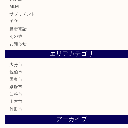
株主優待券
ハガキ
骨董品
古美術品
家電
喫煙具
電動工具
文房具
釣り道具
楽器
香水
化粧品
MLM
サプリメント
美容
携帯電話