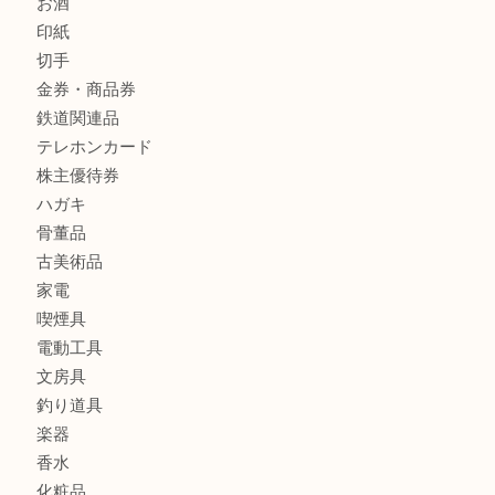
財布
バッグ
ブランド
時計
カメラ
食器
金貨
銀貨
記念メダル
古銭
お酒
印紙
切手
金券・商品券
鉄道関連品
テレホンカード