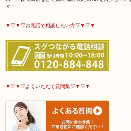
大分市・別府市・玖珠町・臼杵市・日出町・杵築市
市・津久見市・佐伯市・竹田市・宇佐市・日田市・
市・豊後高田市などで買取価格満足度No1を目指し
す！
▼▽▼▽お電話で相談したい方▽▼▽▼