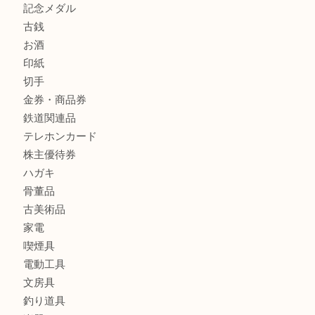
宝石
金製品
銀製品
財布
バッグ
ブランド
時計
カメラ
食器
金貨
銀貨
記念メダル
古銭
お酒
印紙
切手