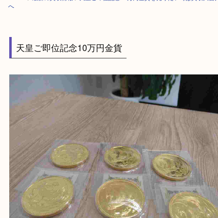
HOME
>
最新の買取情報
>
天皇ご即位記念10万円金貨を売りたい時は買
へ
天皇ご即位記念10万円金貨