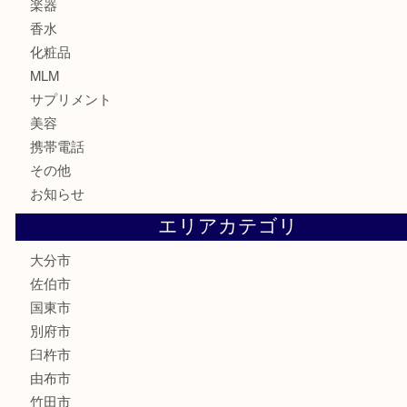
金券・商品券
鉄道関連品
テレホンカード
株主優待券
ハガキ
骨董品
古美術品
家電
喫煙具
電動工具
文房具
釣り道具
楽器
香水
化粧品
MLM