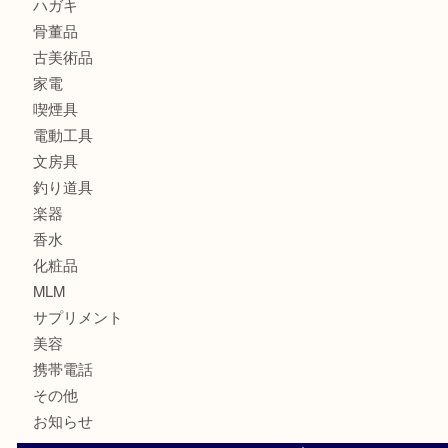
食器
金貨
銀貨
記念メダル
古銭
お酒
印紙
切手
金券・商品券
鉄道関連品
テレホンカード
株主優待券
ハガキ
骨董品
古美術品
家電