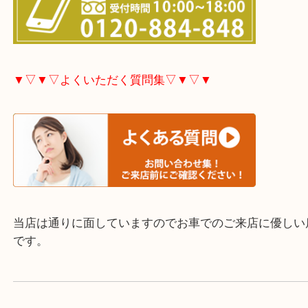
市・豊後高田市などで買取価格満足度No1を目指し
す！
▼▽▼▽お電話で相談したい方▽▼▽▼
▼▽▼▽よくいただく質問集▽▼▽▼