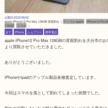
公開日:2023/06/02
apple iPhone12 Pro Max 128GB 背面割れ
（
アップル apple
iPhone12
128GB
スマホ
）
全て
iPhone
シムフリー
携帯電話
apple iPhone12 Pro Max 128GBの背面割れを大
より買取させていただきました。
ありがとうございました。
iPhoneやipadのアップル製品各種査定しています。