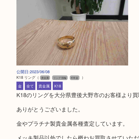
公開日:2023/06/08
K18 リング
（
）
貴金属
リング 指輪
K18 金
金
全て
貴金属
K18
K18のリングを大分県豊後大野市のお客様より
ありがとうございました。
金やプラチナ製貴金属各種査定しています。
メッキ製品以外でしたら概ねお買取させていた