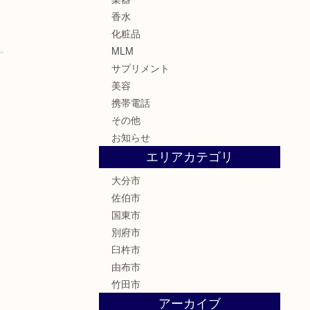
香水
化粧品
MLM
サプリメント
美容
携帯電話
その他
お知らせ
エリアカテゴリ
大分市
佐伯市
国東市
別府市
臼杵市
由布市
竹田市
アーカイブ