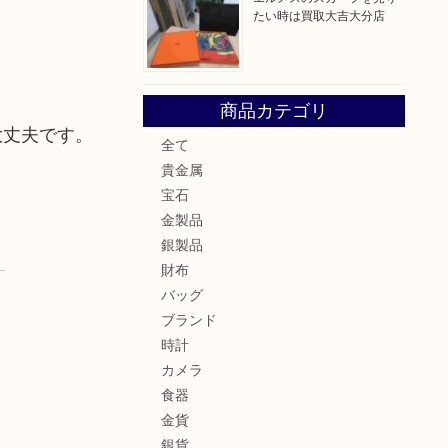
たい時は買取大吉大分店
商品カテゴリ
大丈夫です。
全て
貴金属
宝石
金製品
銀製品
財布
バッグ
ブランド
時計
カメラ
食器
金貨
銀貨