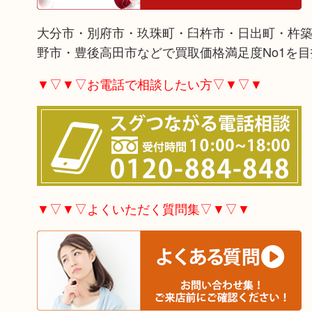
大分市・別府市・玖珠町・臼杵市・日出町・杵
野市・豊後高田市などで買取価格満足度No1を
▼▽▼▽お電話で相談したい方▽▼▽▼
▼▽▼▽よくいただく質問集▽▼▽▼