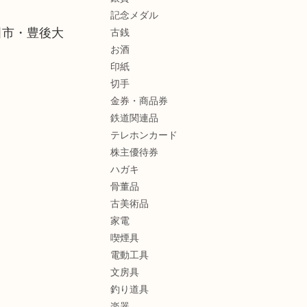
記念メダル
田市・豊後大
古銭
お酒
印紙
切手
金券・商品券
鉄道関連品
テレホンカード
株主優待券
ハガキ
骨董品
古美術品
家電
喫煙具
電動工具
文房具
釣り道具
楽器