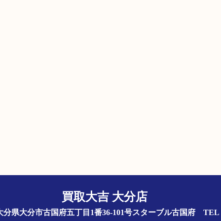
買取大吉 大分店
844 大分県大分市古国府五丁目1番36-101号スターブル古国府
TEL 