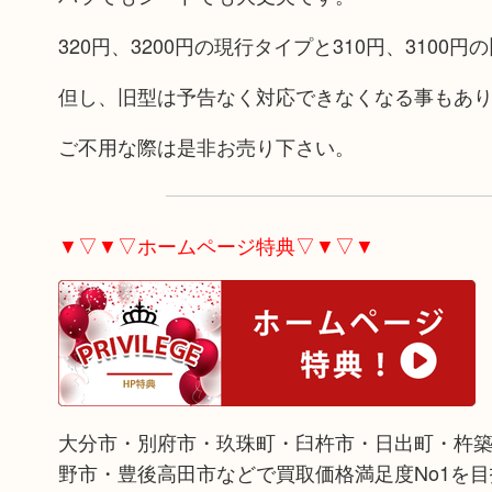
320円、3200円の現行タイプと310円、310
但し、旧型は予告なく対応できなくなる事もあ
ご不用な際は是非お売り下さい。
▼▽▼▽ホームページ特典▽▼▽▼
大分市・別府市・玖珠町・臼杵市・日出町・杵
野市・豊後高田市などで買取価格満足度No1を