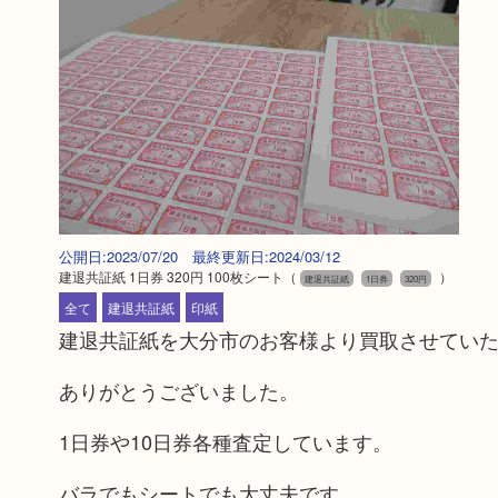
公開日:2023/07/20 最終更新日:2024/03/12
建退共証紙 1日券 320円 100枚シート
（
）
建退共証紙
1日券
320円
全て
建退共証紙
印紙
建退共証紙を大分市のお客様より買取させてい
ありがとうございました。
1日券や10日券各種査定しています。
バラでもシートでも大丈夫です。