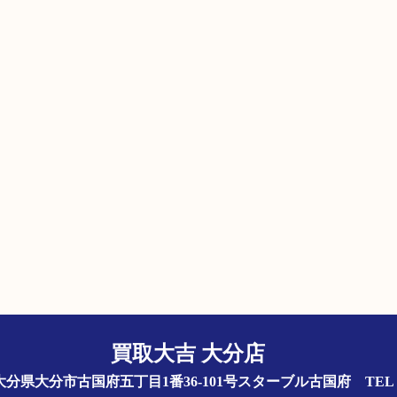
買取大吉 大分店
844 大分県大分市古国府五丁目1番36-101号スターブル古国府
TEL 