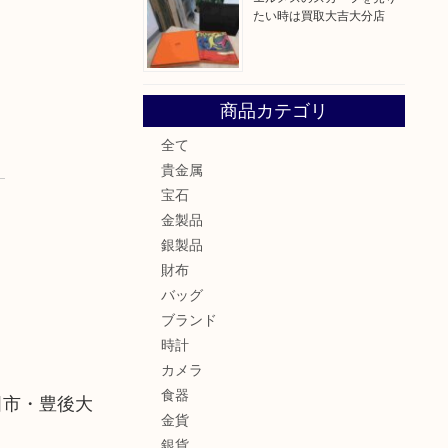
たい時は買取大吉大分店
商品カテゴリ
全て
貴金属
宝石
金製品
銀製品
財布
バッグ
ブランド
時計
カメラ
食器
田市・豊後大
金貨
銀貨