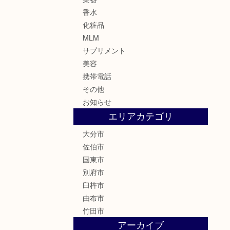
香水
化粧品
MLM
サプリメント
美容
携帯電話
その他
お知らせ
エリアカテゴリ
大分市
佐伯市
国東市
別府市
臼杵市
由布市
竹田市
アーカイブ