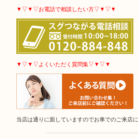
▼▽▼▽お電話で相談したい方▽▼▽▼
▼▽▼▽よくいただく質問集▽▼▽▼
当店は通りに面していますのでお車でのご来店