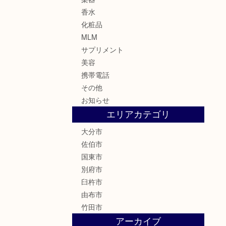
香水
化粧品
MLM
サプリメント
美容
携帯電話
その他
お知らせ
エリアカテゴリ
大分市
佐伯市
国東市
別府市
臼杵市
由布市
竹田市
アーカイブ