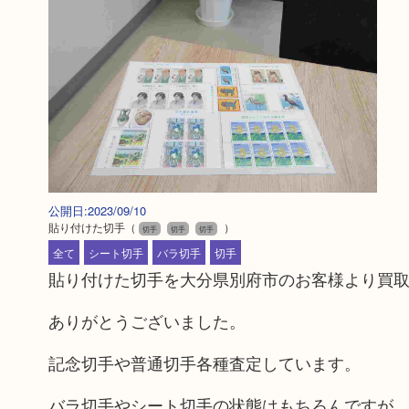
公開日:2023/09/10
貼り付けた切手
（
）
切手
切手
切手
全て
シート切手
バラ切手
切手
貼り付けた切手を大分県別府市のお客様より買
ありがとうございました。
記念切手や普通切手各種査定しています。
バラ切手やシート切手の状態はもちろんですが