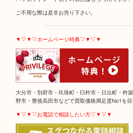
ご不用な際は是非お売り下さい。
▼▽▼▽ホームページ特典▽▼▽▼
大分市・別府市・玖珠町・臼杵市・日出町・杵
野市・豊後高田市などで買取価格満足度No1を
▼▽▼▽お電話で相談したい方▽▼▽▼