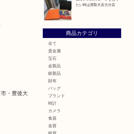
たい時は買取大吉大分店
商品カテゴリ
全て
貴金属
宝石
金製品
銀製品
財布
バッグ
田市・豊後大
ブランド
時計
カメラ
食器
金貨
銀貨