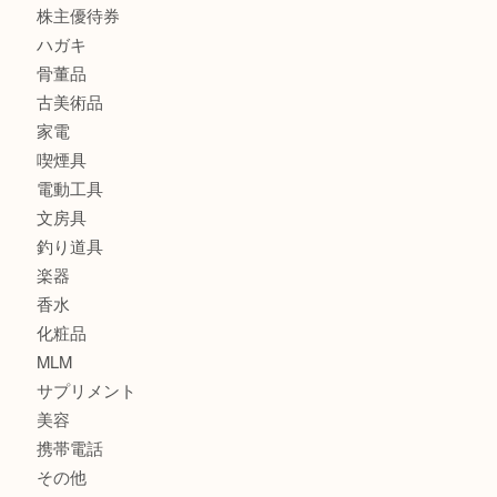
食器
金貨
銀貨
記念メダル
古銭
お酒
印紙
切手
金券・商品券
鉄道関連品
テレホンカード
株主優待券
ハガキ
骨董品
古美術品
家電