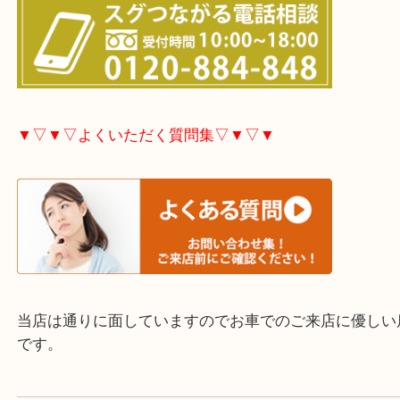
市・豊後高田市などで買取価格満足度No1を目指し
す！
▼▽▼▽お電話で相談したい方▽▼▽▼
▼▽▼▽よくいただく質問集▽▼▽▼