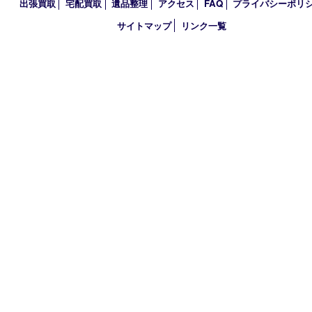
2020年
2019年
2018年
買取大吉 大分店
〒870-0844 大分県大分市古国府五丁目1番36-101号スターブル
TEL 0120-884-848
営業時間 10：00～18：00
不定休
古物商許可証
大分県公安委員会 第941020001524号
HOME
初めての方
買取商品
買取参考例
HP特典
買取ブログ
出張買取
宅配買取
遺品整理
アクセス
FAQ
プライバシー
サイトマップ
リンク一覧