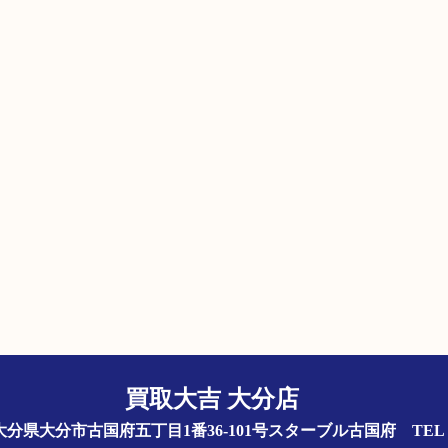
買取大吉 大分店
844 大分県大分市古国府五丁目1番36-101号スターブル古国府
TEL 