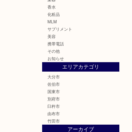
香水
化粧品
MLM
サプリメント
美容
携帯電話
その他
お知らせ
エリアカテゴリ
大分市
佐伯市
国東市
別府市
臼杵市
由布市
竹田市
アーカイブ