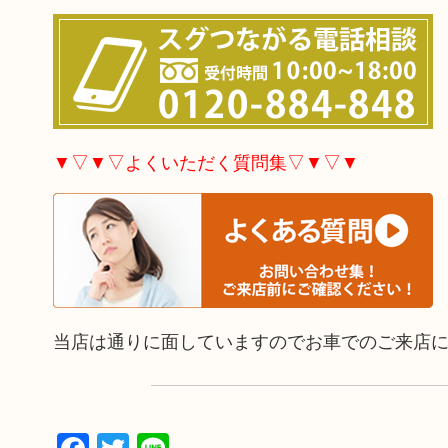
▼▽▼▽よくいただく質問集▽▼▽▼
当店は通りに面していますのでお車でのご来店