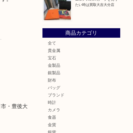
たい時は買取大吉大分店
商品カテゴリ
全て
貴金属
宝石
金製品
銀製品
財布
バッグ
ブランド
時計
田市・豊後大
カメラ
食器
金貨
銀貨