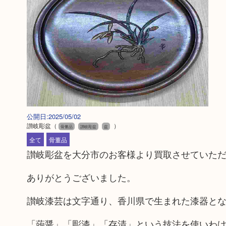
公開日:2025/05/02
讃岐彫盆
（
）
骨董品
讃岐彫盆
盆
全て
骨董品
讃岐彫盆を大分市のお客様より買取させていた
ありがとうございました。
讃岐漆芸は文字通り、香川県で生まれた漆器と
「蒟醤」「彫漆」「存清」という技法を使いわ