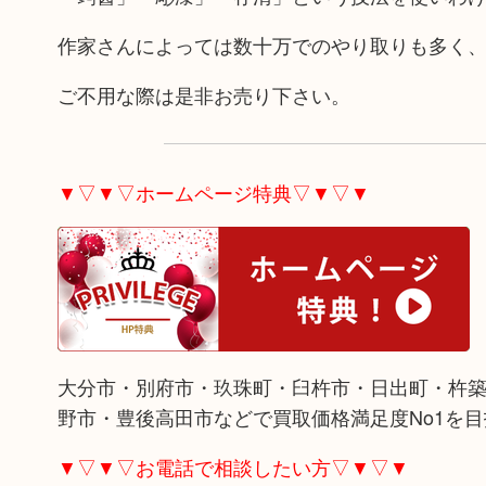
作家さんによっては数十万でのやり取りも多く
ご不用な際は是非お売り下さい。
▼▽▼▽ホームページ特典▽▼▽▼
大分市・別府市・玖珠町・臼杵市・日出町・杵
野市・豊後高田市などで買取価格満足度No1を
▼▽▼▽お電話で相談したい方▽▼▽▼