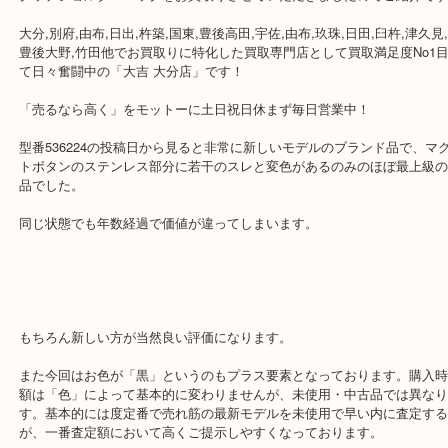
公開日:2019/01/07 最終更新日:2024/03/12
グッチ ショルダーバッグ
（
グッチ GUCCI
536224
レザー
）
全て
グッチ
バッグ
ブランド
グッチショルダーバッグをお買取りさせていただきましたのでご紹
大分,別府,由布,日出,杵築,国東,豊後高田,宇佐,由布,玖珠,日田,臼杵,津
豊後大野,竹田他でお買取りに特化した買取専門店として買取満足度N
て日々奮闘中の「大吉 大分店」です！
「売るなら高く」をモットーに土日祝日休まず毎日営業中！
型番536224の投稿日から見ると非常に新しいモデルのブランド品で
トボタンのステンレス部分に若干のスレと変色があるのみのほぼ最
品でした。
同じ状態でも年数経過で価値が違ってしまいます。