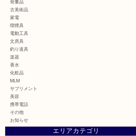
銀貨
記念メダル
古銭
お酒
印紙
切手
金券・商品券
鉄道関連品
テレホンカード
株主優待券
ハガキ
骨董品
古美術品
家電
喫煙具
電動工具
文房具