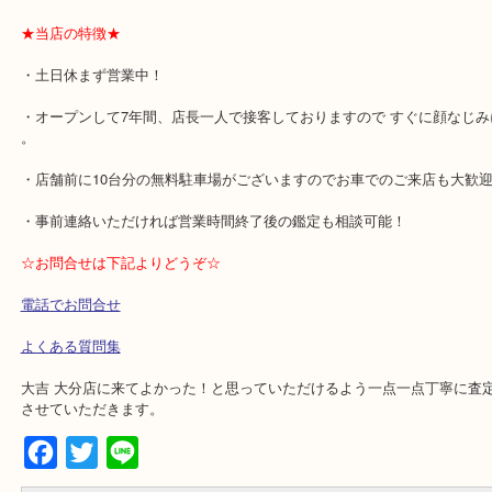
キー)」「GG Marmont(GGマーモント)」「DIONYSUS(ディオニュ
「Sylvie(シルヴィ)」「Stirrup(スティラップ)」「NYMPHAEA(ニ
「Bamboo Shopper(バンブーショッパー)」「HOBO(ホーボー)」「Lil
ス)」「Soft Stirrup(ソフトスティラップ)」「Bamboo Daily(バン
ー)」「Ladyweb(レディウェブ)」「Ladylock(レディロック)」「Bamboo
Backpakバンブーレザーバックパック」「QueenMargaret(クリー
ト)」「Gucci Swing(グッチスウィング)」「Broadway(ブロードウ
記ないラインや廃盤ラインも大歓迎です！
★当店の特徴★
・土日休まず営業中！
・オープンして7年間、店長一人で接客しておりますので すぐに顔
。
・店舗前に10台分の無料駐車場がございますのでお車でのご来店も
・事前連絡いただければ営業時間終了後の鑑定も相談可能！
☆お問合せは下記よりどうぞ☆