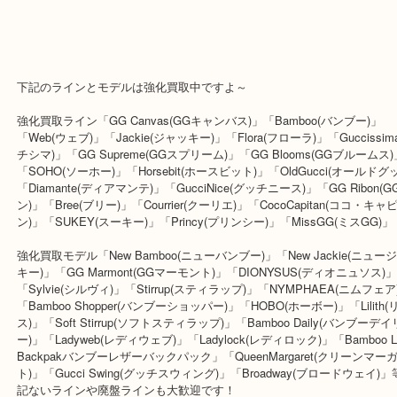
もちろん新しい方が当然良い評価になります。
また今回はお色が「黒」というのもプラス要素となっております。
額は「色」によって基本的に変わりませんが、未使用・中古品では
す。基本的には度定番で売れ筋の最新モデルを未使用で早い内に査
が、一番査定額において高くご提示しやすくなっております。
下記のラインとモデルは強化買取中ですよ～
強化買取ライン「GG Canvas(GGキャンバス)」「Bamboo(バンブー
「Web(ウェブ)」「Jackie(ジャッキー)」「Flora(フローラ)」「Gucci
チシマ)」「GG Supreme(GGスプリーム)」「GG Blooms(GGブル
「SOHO(ソーホー)」「Horsebit(ホースビット)」「OldGucci(オー
「Diamante(ディアマンテ)」「GucciNice(グッチニース)」「GG Rib
ン)」「Bree(ブリー)」「Courrier(クーリエ)」「CocoCapitan(コ
ン)」「SUKEY(スーキー)」「Princy(プリンシー)」「MissGG(ミスG
強化買取モデル「New Bamboo(ニューバンブー)」「New Jackie(