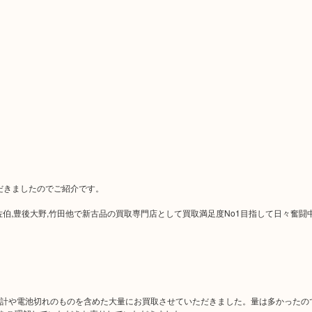
いただきましたのでご紹介です。
津久見,佐伯,豊後大野,竹田他で新古品の買取専門店として買取満足度No1目指して日々奮闘
腕時計や電池切れのものを含めた大量にお買取させていただきました。量は多かったの