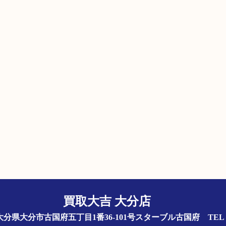
買取大吉 大分店
844 大分県大分市古国府五丁目1番36-101号スターブル古国府
TEL 