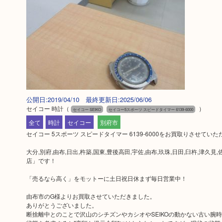
公開日:2019/04/10 最終更新日:2025/06/06
セイコー 時計
（
）
セイコー SEIKO
セイコー5スポーツ スピードタイマー 6139-6000
全て
時計
セイコー
別府市
セイコー 5スポーツ スピードタイマー 6139-6000をお買取りさせて
大分,別府,由布,日出,杵築,国東,豊後高田,宇佐,由布,玖珠,日田,臼杵,
店」です！
「売るなら高く」をモットーに土日祝日休まず毎日営業中！
由布市のG様よりお買取させていただきました。
ありがとうございました。
断捨離中とのことで沢山のシチズンやカシオやSEIKOの動かない古い