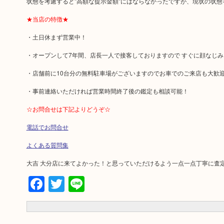
状態を考慮すると"高額な提示金額"にはならなかったですが、現状の状
★当店の特徴★
・土日休まず営業中！
・オープンして7年間、店長一人で接客しておりますので すぐに顔なじみに
・店舗前に10台分の無料駐車場がございますのでお車でのご来店も大歓
・事前連絡いただければ営業時間終了後の鑑定も相談可能！
☆お問合せは下記よりどうぞ☆
電話でお問合せ
よくある質問集
大吉 大分店に来てよかった！と思っていただけるよう一点一点丁寧に査
Facebook
Twitter
Line