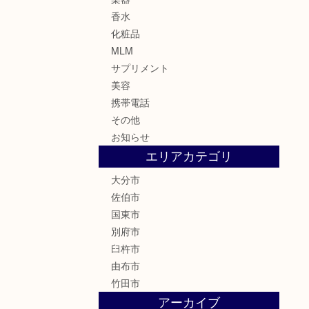
香水
化粧品
MLM
サプリメント
美容
携帯電話
その他
お知らせ
エリアカテゴリ
大分市
佐伯市
国東市
別府市
臼杵市
由布市
竹田市
アーカイブ