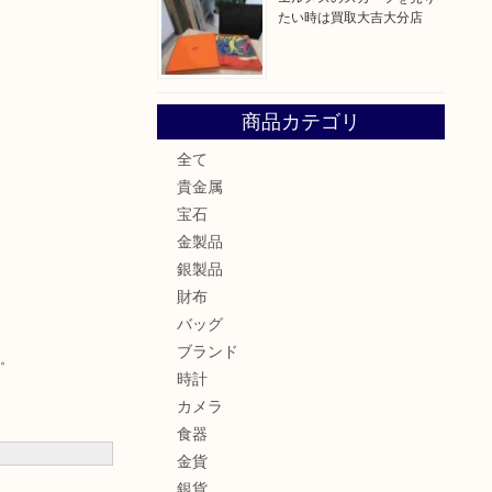
たい時は買取大吉大分店
商品カテゴリ
全て
貴金属
宝石
金製品
銀製品
財布
バッグ
ブランド
。
時計
カメラ
食器
金貨
銀貨