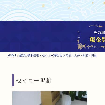
HOME
>
最新の買取情報
>
セイコー買取 古い 時計｜大分・別府・日出
セイコー 時計