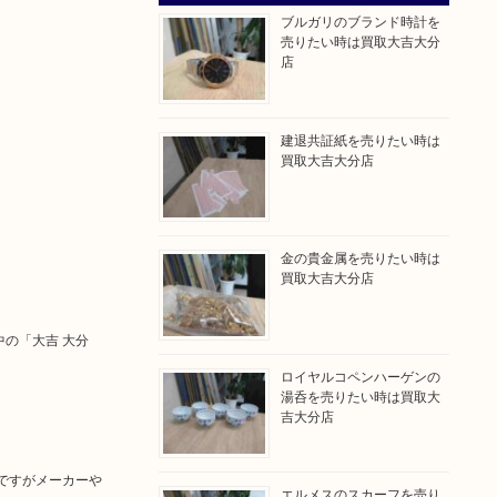
ブルガリのブランド時計を
売りたい時は買取大吉大分
店
建退共証紙を売りたい時は
買取大吉大分店
金の貴金属を売りたい時は
買取大吉大分店
中の「大吉 大分
ロイヤルコペンハーゲンの
湯呑を売りたい時は買取大
吉大分店
ですがメーカーや
エルメスのスカーフを売り