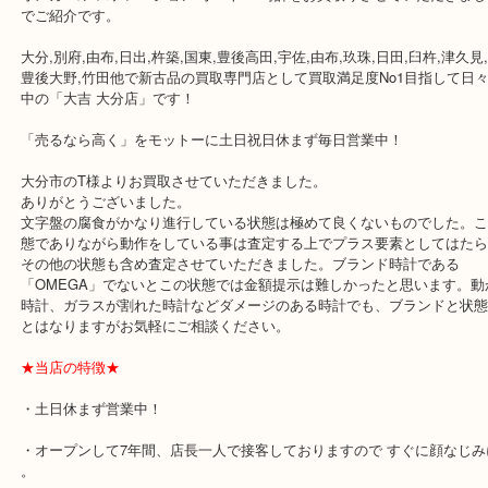
公開日:2019/04/21 最終更新日:2025/06/06
オメガ コンステレーション
（
オメガ OMEGA
コンステレーション
）
全て
オメガ
時計
別府市
オメガ コンステレーション オートマ 時計をお買取りさせていただ
でご紹介です。
大分,別府,由布,日出,杵築,国東,豊後高田,宇佐,由布,玖珠,日田,臼杵,津
豊後大野,竹田他で新古品の買取専門店として買取満足度No1目指し
中の「大吉 大分店」です！
「売るなら高く」をモットーに土日祝日休まず毎日営業中！
大分市のT様よりお買取させていただきました。
ありがとうございました。
文字盤の腐食がかなり進行している状態は極めて良くないものでし
態でありながら動作をしている事は査定する上でプラス要素として
その他の状態も含め査定させていただきました。ブランド時計であ
「OMEGA」でないとこの状態では金額提示は難しかったと思いま
時計、ガラスが割れた時計などダメージのある時計でも、ブランド
とはなりますがお気軽にご相談ください。