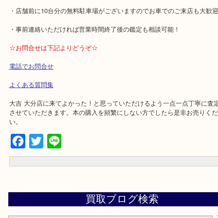
★当店の特徴★
・土日休まず営業中！
・オープンして7年間、店長一人で接客しておりますので すぐに顔
。
・店舗前に10台分の無料駐車場がございますのでお車でのご来店も
・事前連絡いただければ営業時間終了後の鑑定も相談可能！
☆お問合せは下記よりどうぞ☆
電話でお問合せ
よくある質問集
大吉 大分店に来てよかった！と思っていただけるよう一点一点丁寧
させていただきます。本の購入を頻繁にしない方でしたら是非お売
い。
Facebook
Twitter
Line