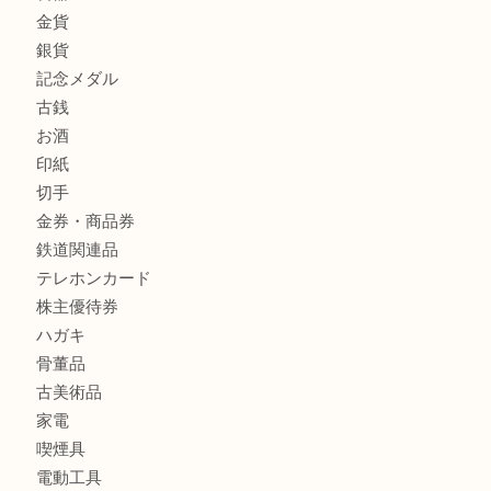
宝石
金製品
銀製品
財布
バッグ
ブランド
時計
カメラ
食器
金貨
銀貨
記念メダル
古銭
お酒
印紙
切手