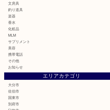
金券・商品券
鉄道関連品
テレホンカード
株主優待券
ハガキ
骨董品
古美術品
家電
喫煙具
電動工具
文房具
釣り道具
楽器
香水
化粧品
MLM