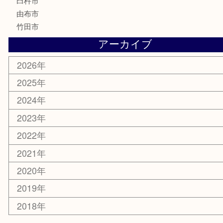
サプリメント
美容
携帯電話
その他
お知らせ
エリアカテゴリ
大分市
佐伯市
国東市
別府市
臼杵市
由布市
竹田市
アーカイブ
2026年