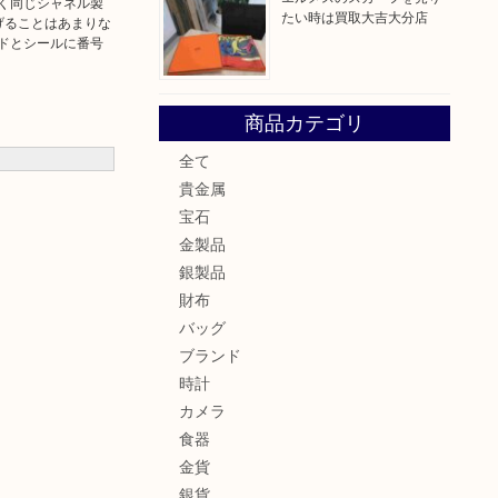
く同じシャネル製
たい時は買取大吉大分店
げることはあまりな
ドとシールに番号
商品カテゴリ
全て
貴金属
宝石
金製品
銀製品
財布
バッグ
ブランド
時計
カメラ
食器
金貨
銀貨