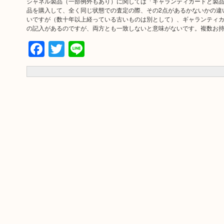
シャネル製品（一部例外もあり）に関しては「ギャランティカードと製
品を購入して、全く同じ状態での査定の際、その2点があるかないかの違
いですが（数十年以上経っている古いものは別として）、ギャランティ
の記入があるのですが、両方とも一致しないと意味がないです。複数お
Facebook
Twitter
Line