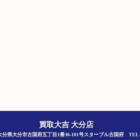
買取大吉 大分店
844 大分県大分市古国府五丁目1番36-101号スターブル古国府
TEL 