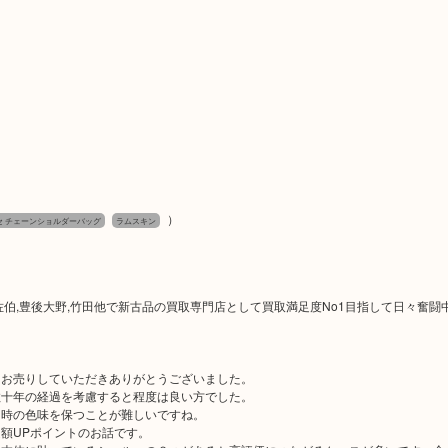
）
セ チェーンショルダーバッグ
ラムスキン
津久見,佐伯,豊後大野,竹田他で新古品の買取専門店として買取満足度No1目指して日々奮闘
中お売りしていただきありがとうございました。
数十年の経過を考慮すると程度は良い方でした。
当時の色味を保つことが難しいですね。
額UPポイントのお話です。