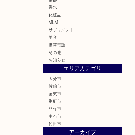
香水
化粧品
MLM
サプリメント
美容
携帯電話
その他
お知らせ
エリアカテゴリ
大分市
佐伯市
国東市
別府市
臼杵市
由布市
竹田市
アーカイブ