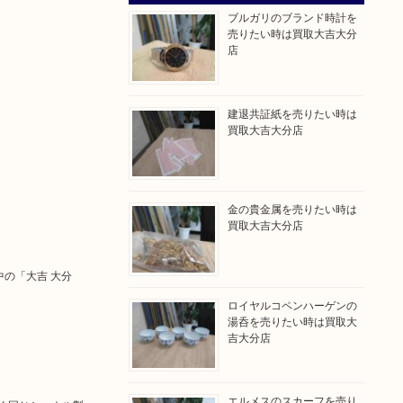
ブルガリのブランド時計を
売りたい時は買取大吉大分
店
建退共証紙を売りたい時は
買取大吉大分店
金の貴金属を売りたい時は
買取大吉大分店
中の「大吉 大分
ロイヤルコペンハーゲンの
湯呑を売りたい時は買取大
吉大分店
エルメスのスカーフを売り