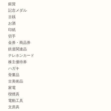
貴金属
宝石
金製品
銀製品
財布
バッグ
ブランド
時計
カメラ
食器
金貨
銀貨
記念メダル
古銭
お酒
印紙