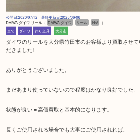
公開日:2020/07/12 最終更新日:2025/06/06
DAIWA ダイワ リール
（
DAIWA ダイワ
リール
N/A
）
全て
ダイワ
釣り道具
大分市
ダイワのリールを大分県竹田市のお客様より買取さ
だきました!
ありがとうございました。
まだあまり使っていないので程度はかなり良好でし