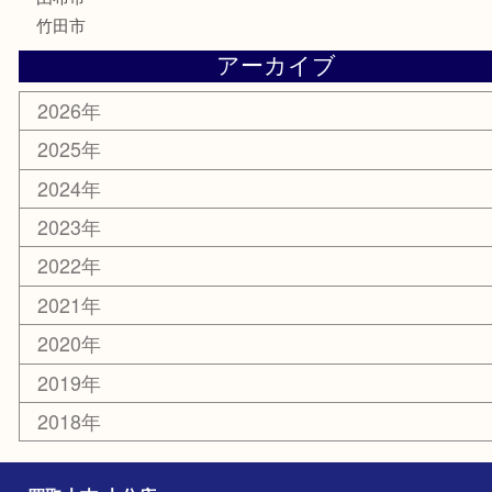
MLM
サプリメント
美容
携帯電話
その他
お知らせ
エリアカテゴリ
大分市
佐伯市
国東市
別府市
臼杵市
由布市
竹田市
アーカイブ