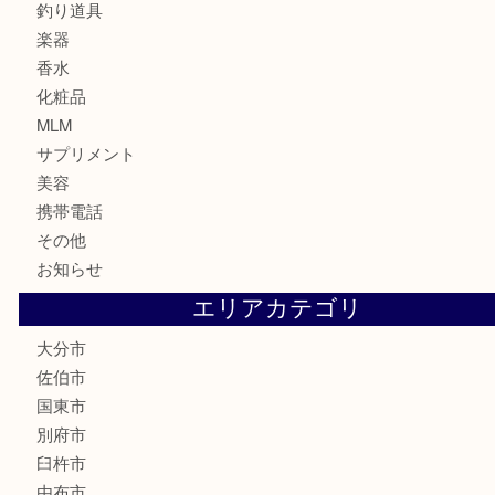
切手
金券・商品券
鉄道関連品
テレホンカード
株主優待券
ハガキ
骨董品
古美術品
家電
喫煙具
電動工具
文房具
釣り道具
楽器
香水
化粧品