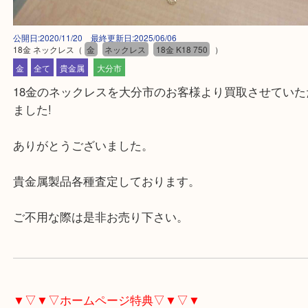
公開日:2020/11/20 最終更新日:2025/06/06
18金 ネックレス
（
金
ネックレス
18金 K18 750
）
金
全て
貴金属
大分市
18金のネックレスを大分市のお客様より買取させて
ました!
ありがとうございました。
貴金属製品各種査定しております。
ご不用な際は是非お売り下さい。