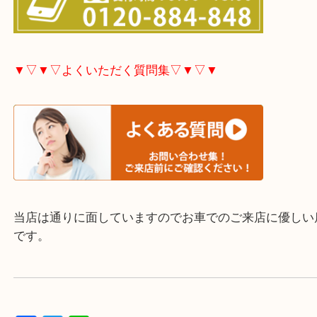
▼▽▼▽お電話で相談したい方▽▼▽▼
▼▽▼▽よくいただく質問集▽▼▽▼