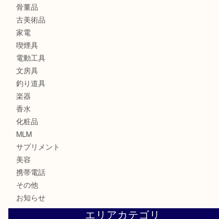
銀貨
記念メダル
古銭
お酒
印紙
切手
金券・商品券
鉄道関連品
テレホンカード
株主優待券
ハガキ
骨董品
古美術品
家電
喫煙具
電動工具