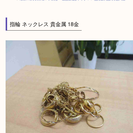
HOME
>
最新の買取情報
>
大分_18金_指輪_ネックレス_貴金属_買取_大
指輪 ネックレス 貴金属 18金