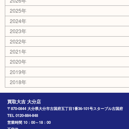
その他
お知らせ
エリアカテゴリ
大分市
佐伯市
国東市
別府市
臼杵市
由布市
竹田市
アーカイブ
2026年
2025年