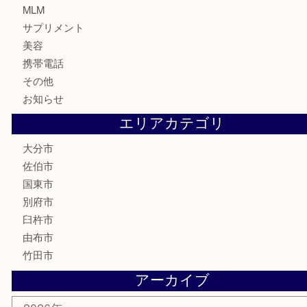
株主優待券
ハガキ
骨董品
古美術品
家電
喫煙具
電動工具
文房具
釣り道具
楽器
香水
化粧品
MLM
サプリメント
美容
携帯電話