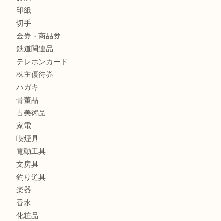
財布
バッグ
ブランド
時計
カメラ
食器
金貨
銀貨
記念メダル
古銭
お酒
印紙
切手
金券・商品券
鉄道関連品
テレホンカード