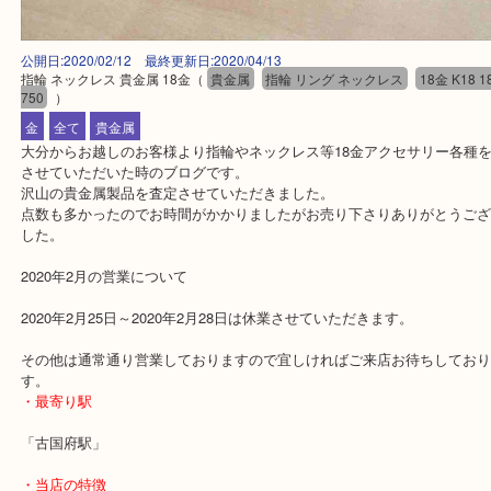
公開日:2020/02/12 最終更新日:2020/04/13
指輪 ネックレス 貴金属 18金
（
貴金属
指輪 リング ネックレス
18金 
750
）
金
全て
貴金属
大分からお越しのお客様より指輪やネックレス等18金アクセサリー
させていただいた時のブログです。
沢山の貴金属製品を査定させていただきました。
点数も多かったのでお時間がかかりましたがお売り下さりありがと
した。
2020年2月の営業について
2020年2月25日～2020年2月28日は休業させていただきます。