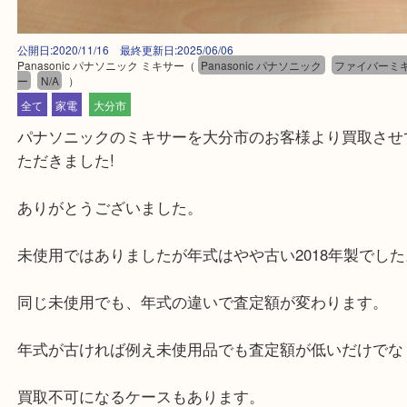
公開日:2020/11/16 最終更新日:2025/06/06
Panasonic パナソニック ミキサー
（
Panasonic パナソニック
ファイバ
ー
N/A
）
全て
家電
大分市
パナソニックのミキサーを大分市のお客様より買取
ただきました!
ありがとうございました。
未使用ではありましたが年式はやや古い2018年製で