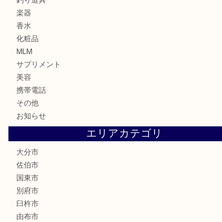
切手
金券・商品券
鉄道関連品
テレホンカード
株主優待券
ハガキ
骨董品
古美術品
家電
喫煙具
電動工具
文房具
釣り道具
楽器
香水
化粧品
MLM