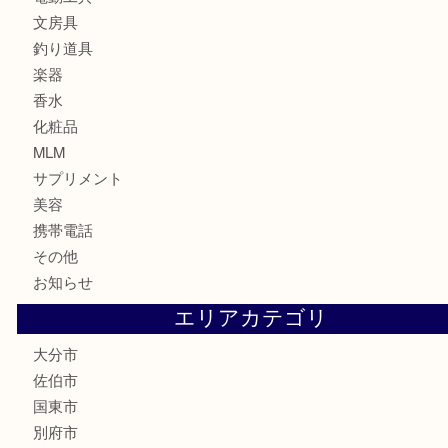
印紙
切手
金券・商品券
鉄道関連品
テレホンカード
株主優待券
ハガキ
骨董品
古美術品
家電
喫煙具
電動工具
文房具
釣り道具
楽器
香水