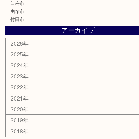
化粧品
MLM
サプリメント
美容
携帯電話
その他
お知らせ
エリアカテゴリ
大分市
佐伯市
国東市
別府市
臼杵市
由布市
竹田市