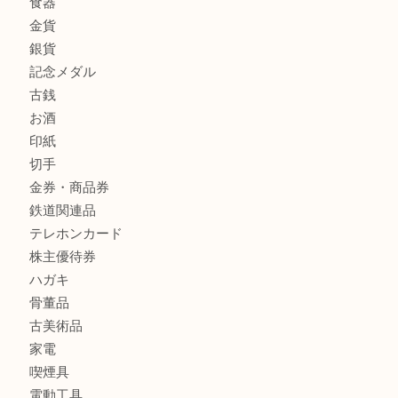
全て
貴金属
宝石
金製品
銀製品
財布
バッグ
ブランド
時計
カメラ
食器
金貨
銀貨
記念メダル
古銭
お酒